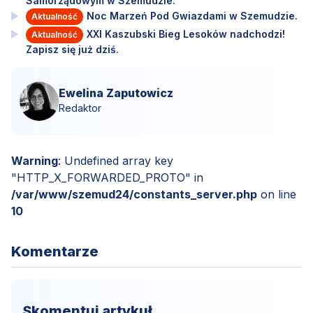
Samorządowym w Szemudzie.
Noc Marzeń Pod Gwiazdami w Szemudzie.
Aktualność
XXI Kaszubski Bieg Lesoków nadchodzi!
Aktualność
Zapisz się już dziś.
Ewelina Zaputowicz
Redaktor
Warning
: Undefined array key
"HTTP_X_FORWARDED_PROTO" in
/var/www/szemud24/constants_server.php
on line
10
Komentarze
Skomentuj artykuł