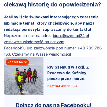
ciekawą historię do opowiedzenia?
Jeśli byliście świadkami interesującego zdarzenia
lub macie temat, który chcielibyście, aby nasza
redakcja poruszyła, zapraszamy do kontaktu!
Napiszcie do nas na adres
biuro@szemud24.pl
zostawcie wiadomość na naszym
Facebook`u
lub zadzwońcie pod numer
+48 789 788
183
. Czekamy na Wasze wiadomości!
Zobacz także
RW Szemud w akcji. Z
Rzucewa do Kuźnicy
pieszo przez morze.
CZYTAJ WIĘCEJ
Dołącz do nas na Facebooku!