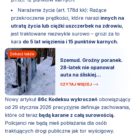
Narażenie życia (art. 178d kk): Rażące
przekroczenie prędkości, które narazi
innych na
utratę życia lub ciężki uszczerbek na zdrowiu
,
jest traktowane niezwykle surowo – grozi za to
kara
do 5 lat więzienia i 15 punktów karnych.
Zobacz także
Szemud. Groźny poranek.
28-latek nie opanował
auta na śliskiej
nawierzchni.
CZYTAJ WIĘCEJ
Nowy artykuł
86c Kodeksu wykroczeń
obowiązujący
od 29 stycznia 2026 precyzyjnie definiuje zachowania,
które od teraz
będą karane z całą surowością.
Policjanci nie będą mieli pobłażania dla osób
traktujących drogi publiczne jak tor wyścigowy.