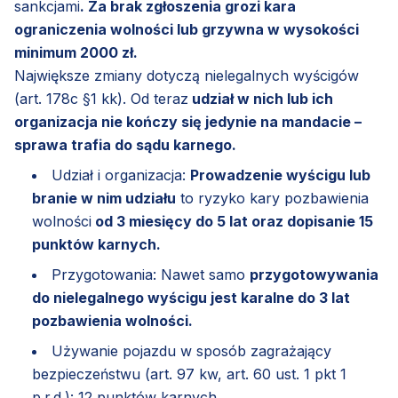
sankcjami
. Za brak zgłoszenia grozi kara
ograniczenia wolności lub grzywna w wysokości
minimum 2000 zł.
Największe zmiany dotyczą nielegalnych wyścigów
(art. 178c §1 kk). Od teraz
udział w nich lub ich
organizacja nie kończy się jedynie na mandacie –
sprawa trafia do sądu karnego.
Udział i organizacja:
Prowadzenie wyścigu lub
branie w nim udziału
to ryzyko kary pozbawienia
wolności
od 3 miesięcy do 5 lat oraz dopisanie 15
punktów karnych.
Przygotowania: Nawet samo
przygotowywania
do nielegalnego wyścigu jest karalne do 3 lat
pozbawienia wolności.
Używanie pojazdu w sposób zagrażający
bezpieczeństwu (art. 97 kw, art. 60 ust. 1 pkt 1
p.r.d.): 12 punktów karnych.