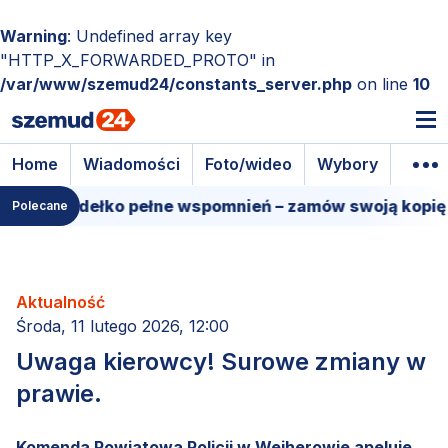
Warning
: Undefined array key
"HTTP_X_FORWARDED_PROTO" in
/var/www/szemud24/constants_server.php
on line
10
Home
Wiadomości
Foto/wideo
Wybory
Wyda
owe pudełko pełne wspomnień – zamów swoją kopię!
Polecane
Aktualność
Środa, 11 lutego 2026, 12:00
Uwaga kierowcy! Surowe zmiany w
prawie.
Komenda Powiatowa Policji w Wejherowie apeluje