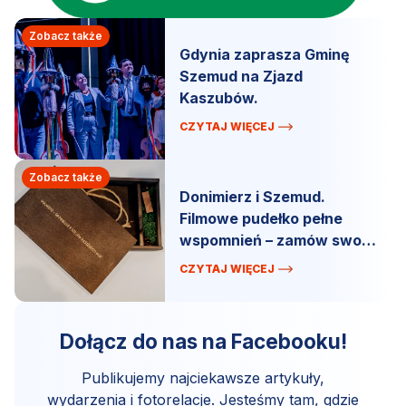
Zobacz także
Gdynia zaprasza Gminę
Szemud na Zjazd
Kaszubów.
CZYTAJ WIĘCEJ
Zobacz także
Donimierz i Szemud.
Filmowe pudełko pełne
wspomnień – zamów swoją
kopię!
CZYTAJ WIĘCEJ
Dołącz do nas na Facebooku!
Publikujemy najciekawsze artykuły,
wydarzenia i fotorelacje. Jesteśmy tam, gdzie