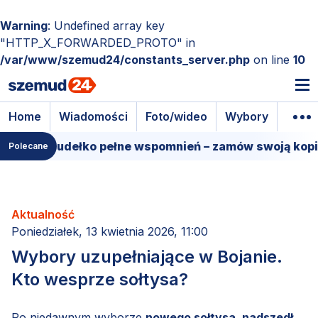
Warning
: Undefined array key
"HTTP_X_FORWARDED_PROTO" in
/var/www/szemud24/constants_server.php
on line
10
Home
Wiadomości
Foto/wideo
Wybory
Wyda
lmowe pudełko pełne wspomnień – zamów swoją kopię!
Polecane
Aktualność
Poniedziałek, 13 kwietnia 2026, 11:00
Wybory uzupełniające w Bojanie.
Kto wesprze sołtysa?
Po niedawnym wyborze
nowego sołtysa, nadszedł