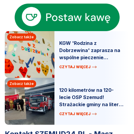
Zobacz także
KGW 'Rodzina z
Dobrzewina' zaprasza na
wspólne pieczenie
mazurków.
CZYTAJ WIĘCEJ
Zobacz także
120 kilometrów na 120-
lecie OSP Szemud!
Strażackie gminy na literę
„S” łączą siły.
CZYTAJ WIĘCEJ
Kontakt SZEMUD24.PL - Masz