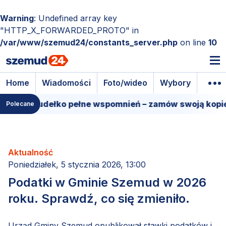
Warning
: Undefined array key
"HTTP_X_FORWARDED_PROTO" in
/var/www/szemud24/constants_server.php
on line
10
Home
Wiadomości
Foto/wideo
Wybory
Wyda
mowe pudełko pełne wspomnień – zamów swoją kopię!
Polecane
Aktualność
Poniedziałek, 5 stycznia 2026, 13:00
Podatki w Gminie Szemud w 2026
roku. Sprawdź, co się zmieniło.
Urząd Gminy Szemud opublikował stawki podatków i