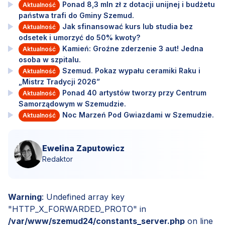
Ponad 8,3 mln zł z dotacji unijnej i budżetu
Aktualność
państwa trafi do Gminy Szemud.
Jak sfinansować kurs lub studia bez
Aktualność
odsetek i umorzyć do 50% kwoty?
Kamień: Groźne zderzenie 3 aut! Jedna
Aktualność
osoba w szpitalu.
Szemud. Pokaz wypału ceramiki Raku i
Aktualność
„Mistrz Tradycji 2026”
Ponad 40 artystów tworzy przy Centrum
Aktualność
Samorządowym w Szemudzie.
Noc Marzeń Pod Gwiazdami w Szemudzie.
Aktualność
Ewelina Zaputowicz
Redaktor
Warning
: Undefined array key
"HTTP_X_FORWARDED_PROTO" in
/var/www/szemud24/constants_server.php
on line