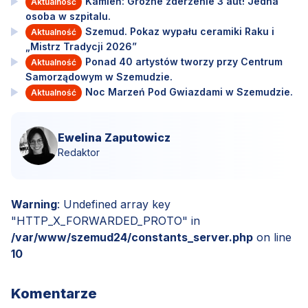
Kamień: Groźne zderzenie 3 aut! Jedna
Aktualność
osoba w szpitalu.
Szemud. Pokaz wypału ceramiki Raku i
Aktualność
„Mistrz Tradycji 2026”
Ponad 40 artystów tworzy przy Centrum
Aktualność
Samorządowym w Szemudzie.
Noc Marzeń Pod Gwiazdami w Szemudzie.
Aktualność
Ewelina Zaputowicz
Redaktor
Warning
: Undefined array key
"HTTP_X_FORWARDED_PROTO" in
/var/www/szemud24/constants_server.php
on line
10
Komentarze