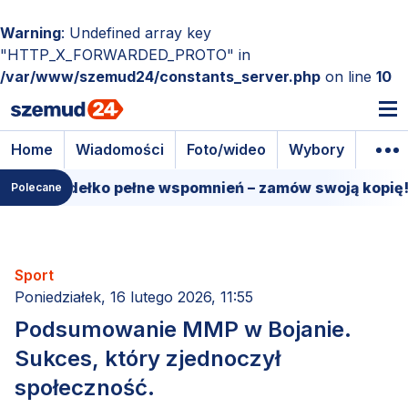
Warning
: Undefined array key
"HTTP_X_FORWARDED_PROTO" in
/var/www/szemud24/constants_server.php
on line
10
Home
Wiadomości
Foto/wideo
Wybory
Wyda
we pudełko pełne wspomnień – zamów swoją kopię!
Polecane
Sport
Poniedziałek, 16 lutego 2026, 11:55
Podsumowanie MMP w Bojanie.
Sukces, który zjednoczył
społeczność.