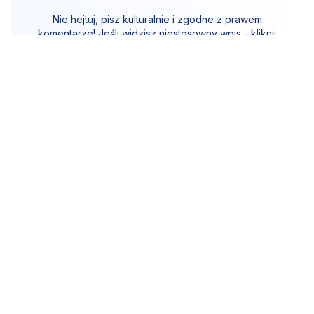
Nie hejtuj, pisz kulturalnie i zgodne z prawem
komentarze! Jeśli widzisz niestosowny wpis - kliknij
"zgłoś nadużycie".