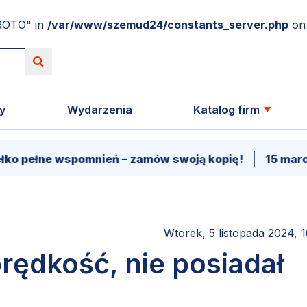
ROTO" in
/var/www/szemud24/constants_server.php
on 
y
Wydarzenia
Katalog firm
łne wspomnień – zamów swoją kopię!
15 marca - P
Wtorek, 5 listopada 2024, 
rędkość, nie posiadał