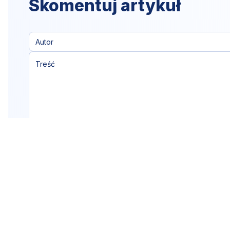
Skomentuj artykuł
Klikając "dodaj komentarz",
akceptujesz
regulamin portalu
Dodaj komentarz