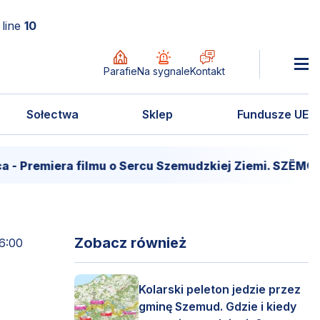
line
10
Parafie
Na sygnale
Kontakt
Sołectwa
Sklep
Fundusze UE
remiera filmu o Sercu Szemudzkiej Ziemi. SZËMÔŁD –
Zobacz również
16:00
Kolarski peleton jedzie przez
gminę Szemud. Gdzie i kiedy