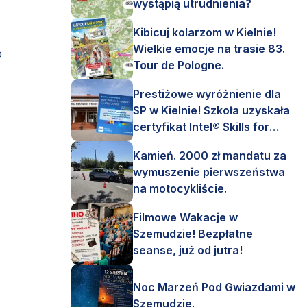
wystąpią utrudnienia?
Kibicuj kolarzom w Kielnie!
Wielkie emocje na trasie 83.
o
Tour de Pologne.
Prestiżowe wyróżnienie dla
SP w Kielnie! Szkoła uzyskała
certyfikat Intel® Skills for
Innovation.
Kamień. 2000 zł mandatu za
wymuszenie pierwszeństwa
na motocykliście.
Filmowe Wakacje w
Szemudzie! Bezpłatne
seanse, już od jutra!
Noc Marzeń Pod Gwiazdami w
Szemudzie.