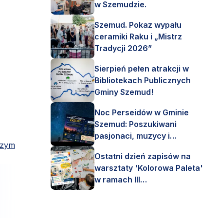
w Szemudzie.
Szemud. Pokaz wypału
ceramiki Raku i „Mistrz
Tradycji 2026”
Sierpień pełen atrakcji w
Bibliotekach Publicznych
Gminy Szemud!
Noc Perseidów w Gminie
Szemud: Poszukiwani
pasjonaci, muzycy i
szym
astronomi!
Ostatni dzień zapisów na
warsztaty 'Kolorowa Paleta'
w ramach III
Interdyscyplinarnego Pleneru
Artystycznego.