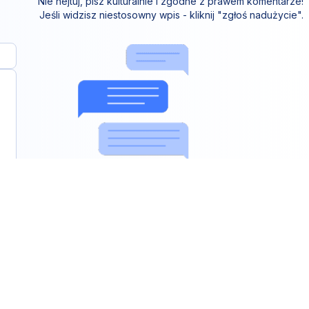
Nie hejtuj, pisz kulturalnie i zgodne z prawem komentarze!
Jeśli widzisz niestosowny wpis - kliknij "zgłoś nadużycie".