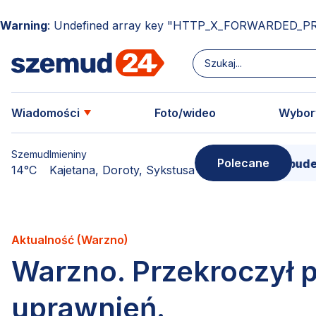
Warning
: Undefined array key "HTTP_X_FORWARDED_P
Wiadomości
Foto/wideo
Wybor
Szemud
Imieniny
Polecane
Donimierz i Szemud. Filmowe pudełko pe
14°C
Kajetana, Doroty, Sykstusa
Aktualność (Warzno)
Warzno. Przekroczył p
uprawnień.