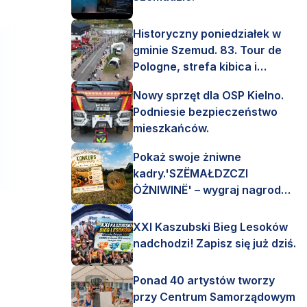
Historyczny poniedziałek w
gminie Szemud. 83. Tour de
Pologne, strefa kibica i
mnóstwo emocji!
Nowy sprzęt dla OSP Kielno.
Podniesie bezpieczeństwo
mieszkańców.
Pokaż swoje żniwne
kadry.'SZËMAŁDZCZI
ÒŻNIWINË' – wygraj nagrody
finansowe i rzeczowe.
XXI Kaszubski Bieg Lesoków
nadchodzi! Zapisz się już dziś.
Ponad 40 artystów tworzy
przy Centrum Samorządowym