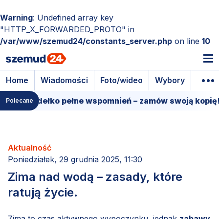
Warning
: Undefined array key
"HTTP_X_FORWARDED_PROTO" in
/var/www/szemud24/constants_server.php
on line
10
Home
Wiadomości
Foto/wideo
Wybory
Wyda
owe pudełko pełne wspomnień – zamów swoją kopię!
Polecane
Aktualność
Poniedziałek, 29 grudnia 2025, 11:30
Zima nad wodą – zasady, które
ratują życie.
Zima to czas aktywnego wypoczynku, jednak
zabawy