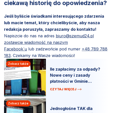
ciekawą historię do opowiedzenia?
Jeśli byliście świadkami interesującego zdarzenia
lub macie temat, który chcielibyście, aby nasza
redakcja poruszyła, zapraszamy do kontaktu!
Napiszcie do nas na adres
biuro@szemud24.pl
zostawcie wiadomość na naszym
Facebook`u
lub zadzwońcie pod numer
+48 789 788
183
. Czekamy na Wasze wiadomości!
Zobacz także
Ile zapłacimy za odpady?
Nowe ceny i zasady
płatności w Gminie
Szemud od 2026 r.
CZYTAJ WIĘCEJ
Zobacz także
Jednogłośne TAK dla