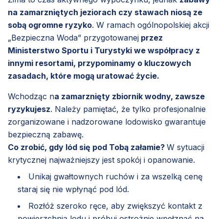
na zamarzniętych jeziorach czy stawach niosą ze
sobą ogromne ryzyko
. W ramach ogólnopolskiej akcji
„Bezpieczna Woda” przygotowanej
przez
Ministerstwo Sportu i Turystyki we współpracy z
innymi resortami, przypominamy o kluczowych
zasadach, które mogą uratować życie.
Wchodząc n
a zamarznięty zbiornik wodny, zawsze
ryzykujesz
. Należy pamiętać, że tylko profesjonalnie
zorganizowane i nadzorowane lodowisko gwarantuje
bezpieczną zabawę.
Co zrobić, gdy lód się pod Tobą załamie?
W sytuacji
krytycznej najważniejszy jest spokój i opanowanie.
Unikaj gwałtownych ruchów i za wszelką cenę
staraj się nie wpłynąć pod lód.
Rozłóż szeroko ręce, aby zwiększyć kontakt z
powierzchnią lodu i próbuj ostrożnie wpełznąć na