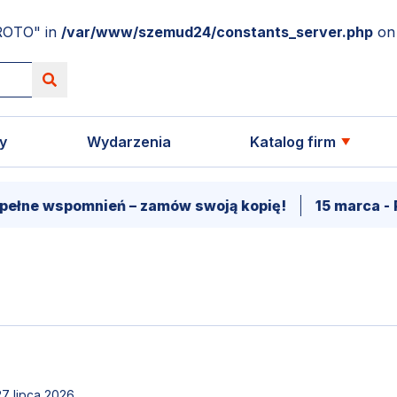
ROTO" in
/var/www/szemud24/constants_server.php
on 
y
Wydarzenia
Katalog firm
mnień – zamów swoją kopię!
15 marca - Premiera 
27 lipca 2026