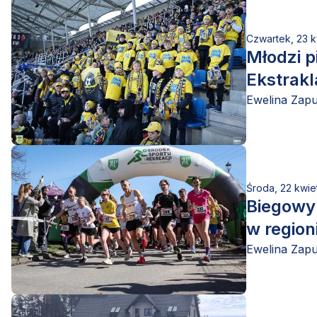
Czwartek, 23 k
Młodzi p
Ekstrakl
Ewelina Zap
Środa, 22 kwie
Biegowy
w region
Ewelina Zap