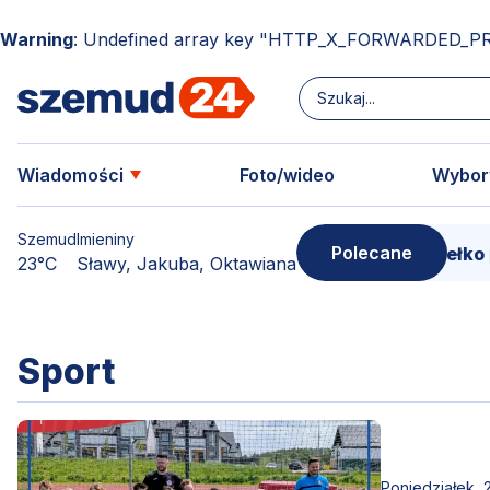
Warning
: Undefined array key "HTTP_X_FORWARDED_P
Wiadomości
Foto/wideo
Wybor
Szemud
Imieniny
Polecane
Donimierz i Szemud. Filmowe pudełko pełne wspo
23°C
Sławy, Jakuba, Oktawiana
Sport
Poniedziałek, 