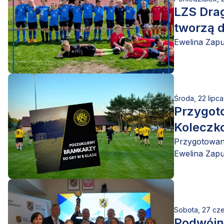
LZS Drag
tworzą 
Ewelina Zap
Środa, 22 lipc
Przygot
Koleczk
Przygotowan
Ewelina Zap
Sobota, 27 cz
Podwójne