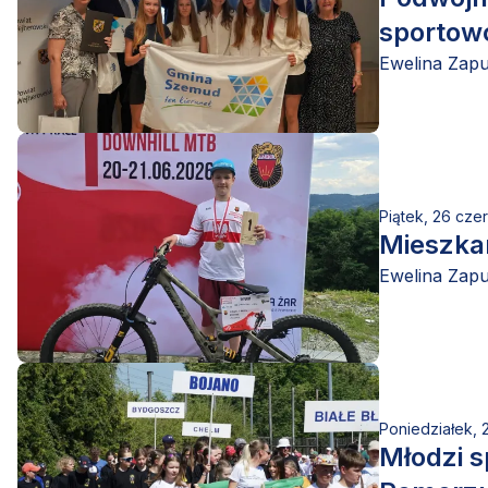
sportowc
Ewelina Zap
Piątek, 26 cz
Mieszkan
Ewelina Zap
Poniedziałek,
Młodzi s