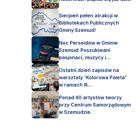
Sierpień pełen atrakcji w
Bibliotekach Publicznych
Gminy Szemud!
Noc Perseidów w Gminie
Szemud: Poszukiwani
pasjonaci, muzycy i
astronomi!
Ostatni dzień zapisów na
warsztaty 'Kolorowa Paleta'
w ramach III
Interdyscyplinarnego Pleneru
Ponad 40 artystów tworzy
Artystycznego.
przy Centrum Samorządowym
w Szemudzie.