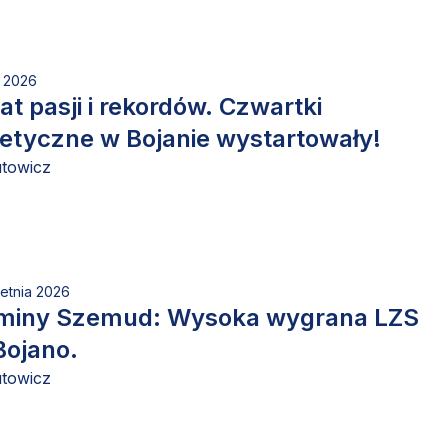
a 2026
at pasji i rekordów. Czwartki
etyczne w Bojanie wystartowały!
utowicz
etnia 2026
miny Szemud: Wysoka wygrana LZS
Bojano.
utowicz