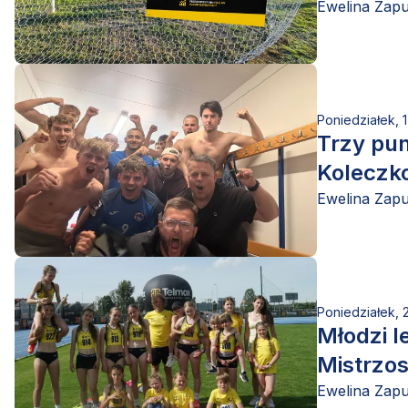
Ewelina Zap
Poniedziałek, 
Trzy pu
Koleczk
Ewelina Zap
Poniedziałek, 
Młodzi l
Mistrzo
Ewelina Zap