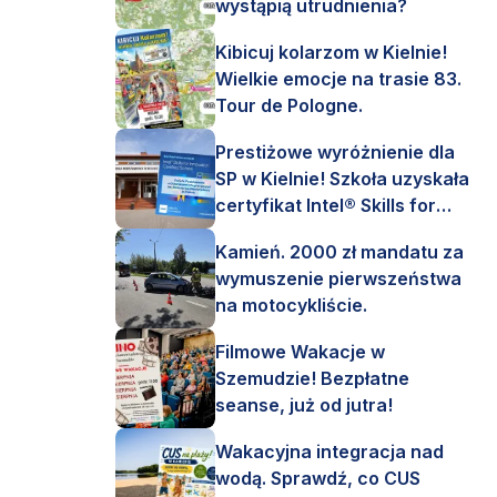
wystąpią utrudnienia?
Kibicuj kolarzom w Kielnie!
Wielkie emocje na trasie 83.
Tour de Pologne.
Prestiżowe wyróżnienie dla
SP w Kielnie! Szkoła uzyskała
certyfikat Intel® Skills for
Innovation.
Kamień. 2000 zł mandatu za
wymuszenie pierwszeństwa
na motocykliście.
Filmowe Wakacje w
Szemudzie! Bezpłatne
seanse, już od jutra!
Wakacyjna integracja nad
wodą. Sprawdź, co CUS