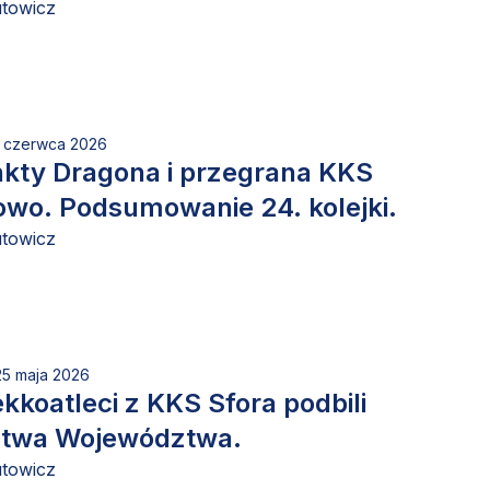
utowicz
1 czerwca 2026
nkty Dragona i przegrana KKS
owo. Podsumowanie 24. kolejki.
utowicz
25 maja 2026
ekkoatleci z KKS Sfora podbili
stwa Województwa.
utowicz