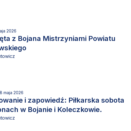
aja 2026
ta z Bojana Mistrzyniami Powiatu
wskiego
utowicz
18 maja 2026
anie i zapowiedź: Piłkarska sobota
onach w Bojanie i Koleczkowie.
utowicz