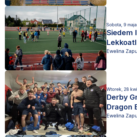
Sobota, 9 maj
Siedem l
Lekkoatl
Ewelina Zap
Wtorek, 28 kwi
Derby G
Dragon 
Ewelina Zap