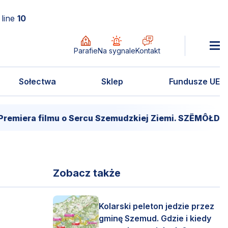
line
10
Parafie
Na sygnale
Kontakt
Sołectwa
Sklep
Fundusze UE
filmu o Sercu Szemudzkiej Ziemi. SZËMÔŁD – SERCE L
Zobacz także
Kolarski peleton jedzie przez
gminę Szemud. Gdzie i kiedy