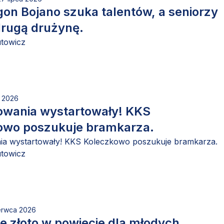
on Bojano szuka talentów, a seniorzy
drugą drużynę.
utowicz
a 2026
owania wystartowały! KKS
owo poszukuje bramkarza.
ia wystartowały! KKS Koleczkowo poszukuje bramkarza.
utowicz
erwca 2026
 złoto w powiecie dla młodych