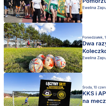
Pomorzu
Ewelina Zap
Poniedziałek, 
Dwa razy
Koleczk
Ewelina Zap
Środa, 10 cze
KKS i AP
na mecz