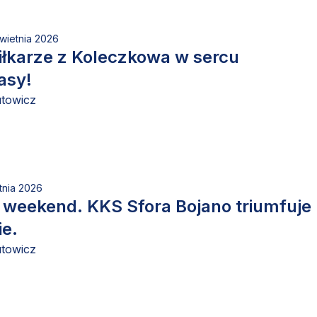
wietnia 2026
iłkarze z Koleczkowa w sercu
asy!
utowicz
tnia 2026
 weekend. KKS Sfora Bojano triumfuje
ie.
utowicz