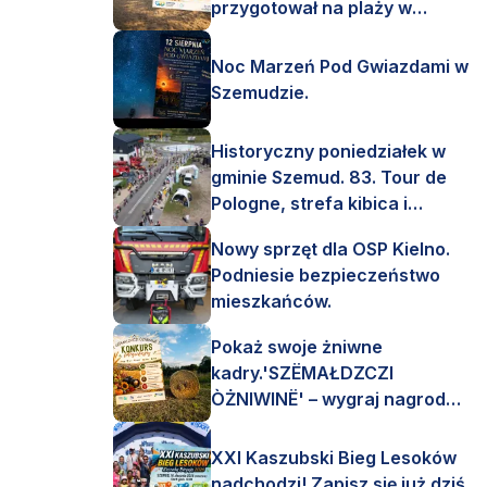
przygotował na plaży w
Kamieniu!
Noc Marzeń Pod Gwiazdami w
Szemudzie.
Historyczny poniedziałek w
gminie Szemud. 83. Tour de
Pologne, strefa kibica i
mnóstwo emocji!
Nowy sprzęt dla OSP Kielno.
Podniesie bezpieczeństwo
mieszkańców.
Pokaż swoje żniwne
kadry.'SZËMAŁDZCZI
ÒŻNIWINË' – wygraj nagrody
finansowe i rzeczowe.
XXI Kaszubski Bieg Lesoków
nadchodzi! Zapisz się już dziś.