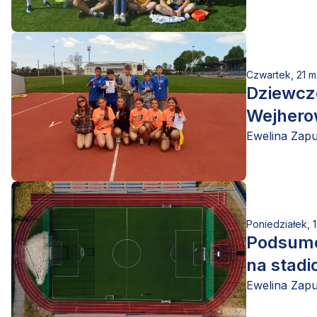
Czwartek, 21 m
Dziewczę
Wejhero
Ewelina Zap
Poniedziałek, 
Podsumow
na stadi
Ewelina Zap