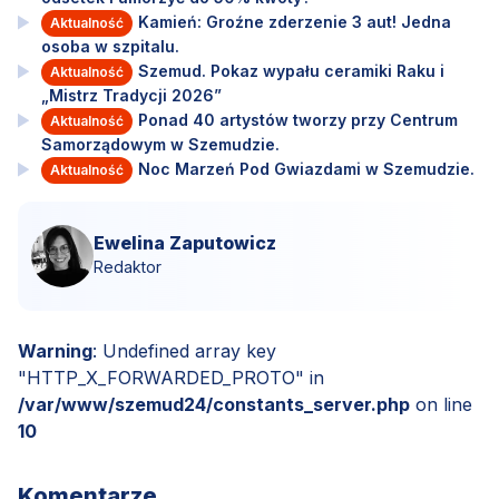
Kamień: Groźne zderzenie 3 aut! Jedna
Aktualność
osoba w szpitalu.
Szemud. Pokaz wypału ceramiki Raku i
Aktualność
„Mistrz Tradycji 2026”
Ponad 40 artystów tworzy przy Centrum
Aktualność
Samorządowym w Szemudzie.
Noc Marzeń Pod Gwiazdami w Szemudzie.
Aktualność
Ewelina Zaputowicz
Redaktor
Warning
: Undefined array key
"HTTP_X_FORWARDED_PROTO" in
/var/www/szemud24/constants_server.php
on line
10
Komentarze