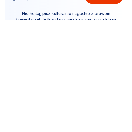
Nie hejtuj, pisz kulturalnie i zgodne z prawem
komentarze! Jeśli widzisz niestosowny wpis - kliknij
"zgłoś nadużycie".