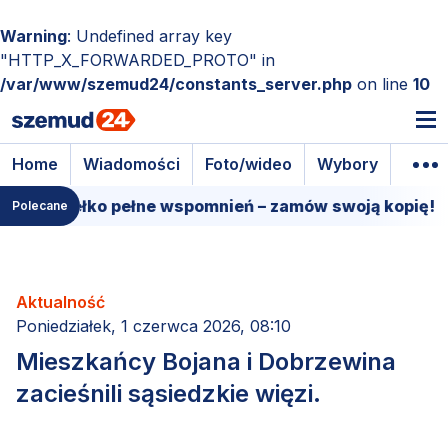
Warning
: Undefined array key
"HTTP_X_FORWARDED_PROTO" in
/var/www/szemud24/constants_server.php
on line
10
Home
Wiadomości
Foto/wideo
Wybory
Wyda
 pudełko pełne wspomnień – zamów swoją kopię!
15
Polecane
Aktualność
Poniedziałek, 1 czerwca 2026, 08:10
Mieszkańcy Bojana i Dobrzewina
zacieśnili sąsiedzkie więzi.