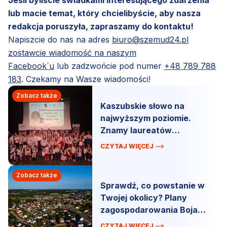
lub macie temat, który chcielibyście, aby nasza
redakcja poruszyła, zapraszamy do kontaktu!
Napiszcie do nas na adres
biuro@szemud24.pl
zostawcie wiadomość na naszym
Facebook`u
lub zadzwońcie pod numer
+48 789 788
183
. Czekamy na Wasze wiadomości!
Zobacz także
Kaszubskie słowo na
najwyższym poziomie.
Znamy laureatów
powiatowego konkursu
CZYTAJ WIĘCEJ
Zobacz także
Sprawdź, co powstanie w
Twojej okolicy? Plany
zagospodarowania Bojana
i Szemuda.
CZYTAJ WIĘCEJ