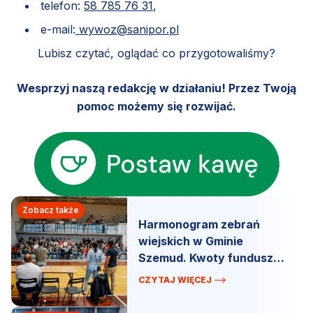
telefon:
58 785 76 31
,
e-mail:
wywoz@sanipor.pl
Lubisz czytać, oglądać co przygotowaliśmy?
Wesprzyj naszą redakcję w działaniu! Przez Twoją
pomoc możemy się rozwijać.
Zobacz także
Harmonogram zebrań
wiejskich w Gminie
Szemud. Kwoty funduszu
sołeckiego.
CZYTAJ WIĘCEJ