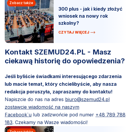
Zobacz także
300 plus - jak i kiedy złożyć
wniosek na nowy rok
szkolny?
CZYTAJ WIĘCEJ
Kontakt SZEMUD24.PL - Masz
ciekawą historię do opowiedzenia?
Jeśli byliście świadkami interesującego zdarzenia
lub macie temat, który chcielibyście, aby nasza
redakcja poruszyła, zapraszamy do kontaktu!
Napiszcie do nas na adres
biuro@szemud24.pl
zostawcie wiadomość na naszym
Facebook`u
lub zadzwońcie pod numer
+48 789 788
183
. Czekamy na Wasze wiadomości!
Zobacz także