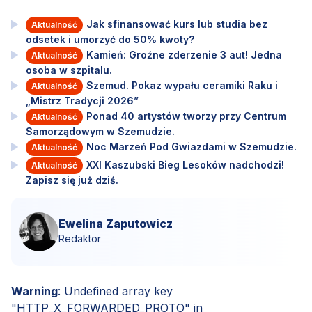
Jak sfinansować kurs lub studia bez
Aktualność
odsetek i umorzyć do 50% kwoty?
Kamień: Groźne zderzenie 3 aut! Jedna
Aktualność
osoba w szpitalu.
Szemud. Pokaz wypału ceramiki Raku i
Aktualność
„Mistrz Tradycji 2026”
Ponad 40 artystów tworzy przy Centrum
Aktualność
Samorządowym w Szemudzie.
Noc Marzeń Pod Gwiazdami w Szemudzie.
Aktualność
XXI Kaszubski Bieg Lesoków nadchodzi!
Aktualność
Zapisz się już dziś.
Ewelina Zaputowicz
Redaktor
Warning
: Undefined array key
"HTTP_X_FORWARDED_PROTO" in