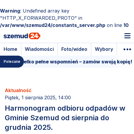
Warning
: Undefined array key
"HTTP_X_FORWARDED_PROTO" in
/var/www/szemud24/constants_server.php
on line
10
Home
Wiadomości
Foto/wideo
Wybory
Wyda
 pudełko pełne wspomnień – zamów swoją kopię!
1
Polecane
Aktualność
Piątek, 1 sierpnia 2025, 14:00
Harmonogram odbioru odpadów w
Gminie Szemud od sierpnia do
grudnia 2025.