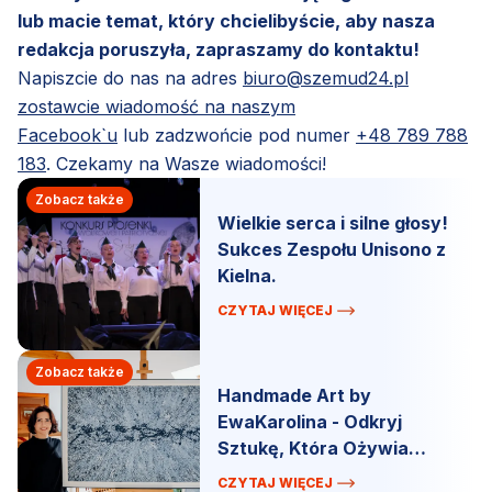
lub macie temat, który chcielibyście, aby nasza
redakcja poruszyła, zapraszamy do kontaktu!
Napiszcie do nas na adres
biuro@szemud24.pl
zostawcie wiadomość na naszym
Facebook`u
lub zadzwońcie pod numer
+48 789 788
183
. Czekamy na Wasze wiadomości!
Zobacz także
Wielkie serca i silne głosy!
Sukces Zespołu Unisono z
Kielna.
CZYTAJ WIĘCEJ
Zobacz także
Handmade Art by
EwaKarolina - Odkryj
Sztukę, Która Ożywia
Przestrzeń!
CZYTAJ WIĘCEJ