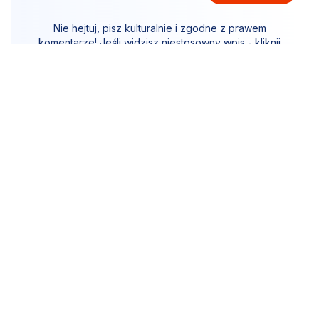
Nie hejtuj, pisz kulturalnie i zgodne z prawem
komentarze! Jeśli widzisz niestosowny wpis - kliknij
"zgłoś nadużycie".