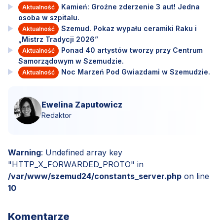
Kamień: Groźne zderzenie 3 aut! Jedna
Aktualność
osoba w szpitalu.
Szemud. Pokaz wypału ceramiki Raku i
Aktualność
„Mistrz Tradycji 2026”
Ponad 40 artystów tworzy przy Centrum
Aktualność
Samorządowym w Szemudzie.
Noc Marzeń Pod Gwiazdami w Szemudzie.
Aktualność
Ewelina Zaputowicz
Redaktor
Warning
: Undefined array key
"HTTP_X_FORWARDED_PROTO" in
/var/www/szemud24/constants_server.php
on line
10
Komentarze