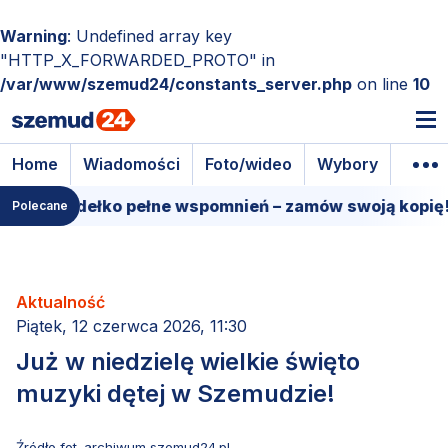
Warning
: Undefined array key
"HTTP_X_FORWARDED_PROTO" in
/var/www/szemud24/constants_server.php
on line
10
Home
Wiadomości
Foto/wideo
Wybory
Wyda
owe pudełko pełne wspomnień – zamów swoją kopię!
Polecane
Aktualność
Piątek, 12 czerwca 2026, 11:30
Już w niedzielę wielkie święto
muzyki dętej w Szemudzie!
Źródło fot. archiwum szemud24.pl