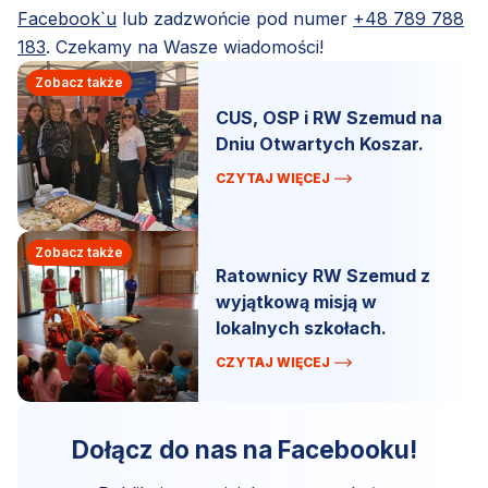
Facebook`u
lub zadzwońcie pod numer
+48 789 788
183
. Czekamy na Wasze wiadomości!
Zobacz także
CUS, OSP i RW Szemud na
Dniu Otwartych Koszar.
CZYTAJ WIĘCEJ
Zobacz także
Ratownicy RW Szemud z
wyjątkową misją w
lokalnych szkołach.
CZYTAJ WIĘCEJ
Dołącz do nas na Facebooku!