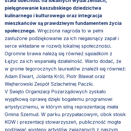
stała obecność na lokalnych wydarzeniach,
pielęgnowanie kaszubskiego dziedzictwa
kulinarnego i kulturowego oraz integracja
mieszkańców są prawdziwym fundamentem życia
społecznego.
Wręczona nagroda to w pełni
zasłużone podziękowanie za ich niegasnący zapał i
serce wkładane w rozwój lokalnej społeczności.
Ogromne brawa należą się również sąsiadkom z
Łężyc za ich wspaniałą działalność. Warto dodać, że
w gronie tegorocznych laureatów znaleźli się również:
Adam Elwart, Jolanta Król, Piotr Bławat oraz
Wejherowski Zespół Szlachetnej Paczki.
V Święto Organizacji Pozarządowych zyskało
wyjątkową oprawę dzięki bogatemu programowi
artystycznemu, w którym silną reprezentację miała
Gmina Szemud. W parku przypałacowym, obok stoisk
KGW i prezentacji stowarzyszeń, publiczność mogła
podziwiać występy artystów związanych z naszym