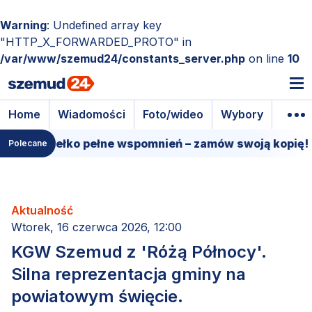
Warning
: Undefined array key
"HTTP_X_FORWARDED_PROTO" in
/var/www/szemud24/constants_server.php
on line
10
Home
Wiadomości
Foto/wideo
Wybory
Wyda
we pudełko pełne wspomnień – zamów swoją kopię!
Polecane
Aktualność
Wtorek, 16 czerwca 2026, 12:00
KGW Szemud z 'Różą Północy'.
Silna reprezentacja gminy na
powiatowym święcie.