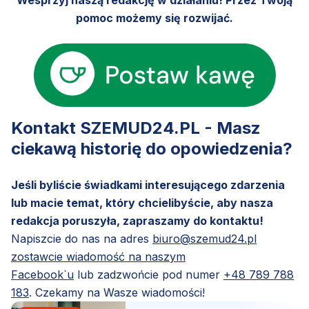
Wesprzyj naszą redakcję w działaniu! Przez Twoją
pomoc możemy się rozwijać.
Kontakt SZEMUD24.PL - Masz
ciekawą historię do opowiedzenia?
Jeśli byliście świadkami interesującego zdarzenia
lub macie temat, który chcielibyście, aby nasza
redakcja poruszyła, zapraszamy do kontaktu!
Napiszcie do nas na adres
biuro@szemud24.pl
zostawcie wiadomość na naszym
Facebook`u
lub zadzwońcie pod numer
+48 789 788
183
. Czekamy na Wasze wiadomości!