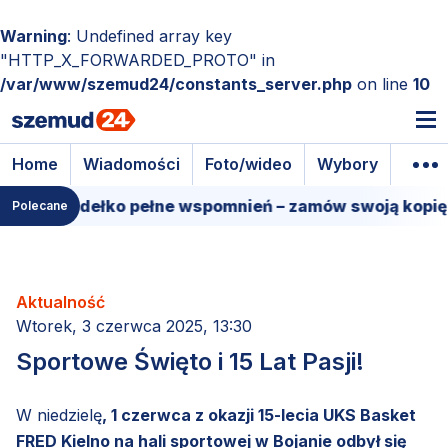
Warning
: Undefined array key
"HTTP_X_FORWARDED_PROTO" in
/var/www/szemud24/constants_server.php
on line
10
Home
Wiadomości
Foto/wideo
Wybory
Wyda
owe pudełko pełne wspomnień – zamów swoją kopię!
Polecane
Aktualność
Wtorek, 3 czerwca 2025, 13:30
Sportowe Święto i 15 Lat Pasji!
W niedzielę
, 1 czerwca z okazji 15-lecia UKS Basket
FRED Kielno na hali sportowej w Bojanie odbył się