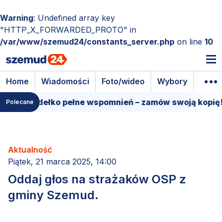
Warning
: Undefined array key
"HTTP_X_FORWARDED_PROTO" in
/var/www/szemud24/constants_server.php
on line
10
Home
Wiadomości
Foto/wideo
Wybory
Wyda
owe pudełko pełne wspomnień – zamów swoją kopię!
Polecane
Aktualność
Piątek, 21 marca 2025, 14:00
Oddaj głos na strażaków OSP z
gminy Szemud.