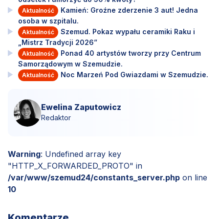
Kamień: Groźne zderzenie 3 aut! Jedna
Aktualność
osoba w szpitalu.
Szemud. Pokaz wypału ceramiki Raku i
Aktualność
„Mistrz Tradycji 2026”
Ponad 40 artystów tworzy przy Centrum
Aktualność
Samorządowym w Szemudzie.
Noc Marzeń Pod Gwiazdami w Szemudzie.
Aktualność
Ewelina Zaputowicz
Redaktor
Warning
: Undefined array key
"HTTP_X_FORWARDED_PROTO" in
/var/www/szemud24/constants_server.php
on line
10
Komentarze