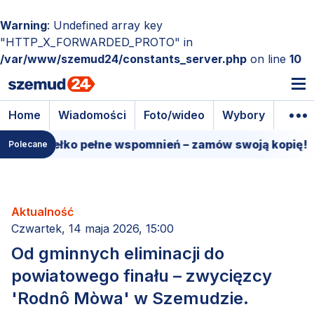
Warning
: Undefined array key
"HTTP_X_FORWARDED_PROTO" in
/var/www/szemud24/constants_server.php
on line
10
Home
Wiadomości
Foto/wideo
Wybory
Wyda
e pudełko pełne wspomnień – zamów swoją kopię!
1
Polecane
Aktualność
Czwartek, 14 maja 2026, 15:00
Od gminnych eliminacji do
powiatowego finału – zwycięzcy
'Rodnô Mòwa' w Szemudzie.