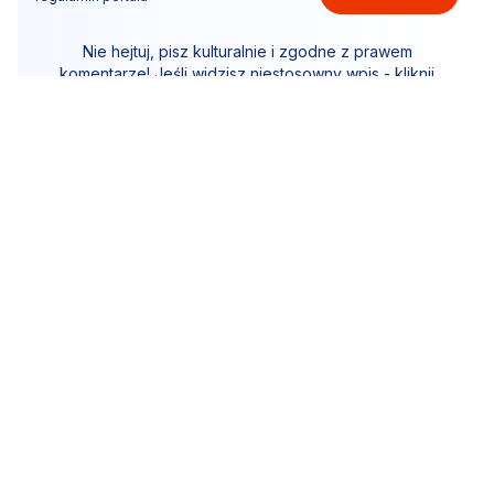
Nie hejtuj, pisz kulturalnie i zgodne z prawem
komentarze! Jeśli widzisz niestosowny wpis - kliknij
"zgłoś nadużycie".