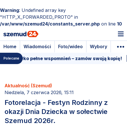
Warning
: Undefined array key
"HTTP_X_FORWARDED_PROTO" in
/var/www/szemud24/constants_server.php
on line
10
Home
Wiadomości
Foto/wideo
Wybory
Wyda
ełko pełne wspomnień – zamów swoją kopię!
15 mar
Polecane
Aktualność (Szemud)
Niedziela, 7 czerwca 2026, 15:11
Fotorelacja - Festyn Rodzinny z
okazji Dnia Dziecka w sołectwie
Szemud 2026r.