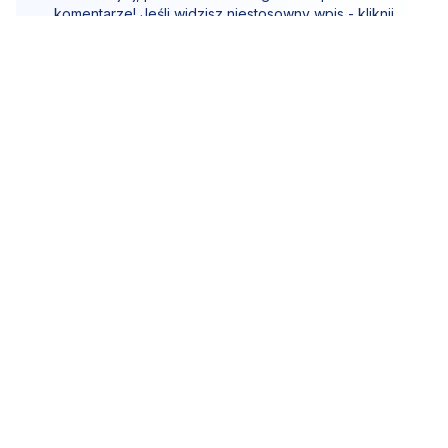
komentarze! Jeśli widzisz niestosowny wpis - kliknij
"zgłoś nadużycie".