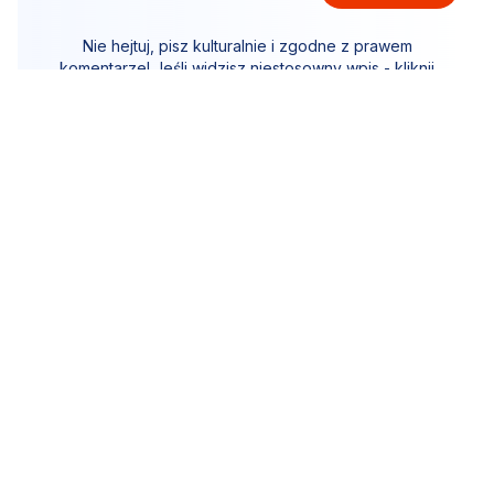
Nie hejtuj, pisz kulturalnie i zgodne z prawem
komentarze! Jeśli widzisz niestosowny wpis - kliknij
"zgłoś nadużycie".