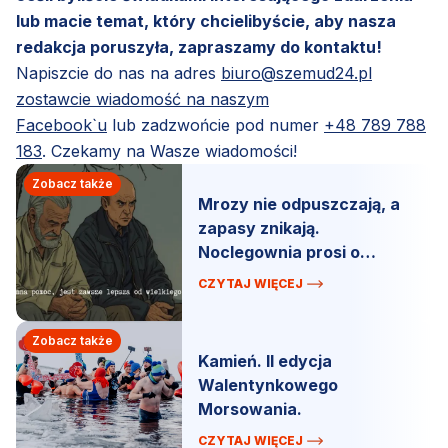
lub macie temat, który chcielibyście, aby nasza
redakcja poruszyła, zapraszamy do kontaktu!
Napiszcie do nas na adres
biuro@szemud24.pl
zostawcie wiadomość na naszym
Facebook`u
lub zadzwońcie pod numer
+48 789 788
183
. Czekamy na Wasze wiadomości!
Zobacz także
Mrozy nie odpuszczają, a
zapasy znikają.
Noclegownia prosi o
wsparcie!
CZYTAJ WIĘCEJ
Zobacz także
Kamień. II edycja
Walentynkowego
Morsowania.
CZYTAJ WIĘCEJ