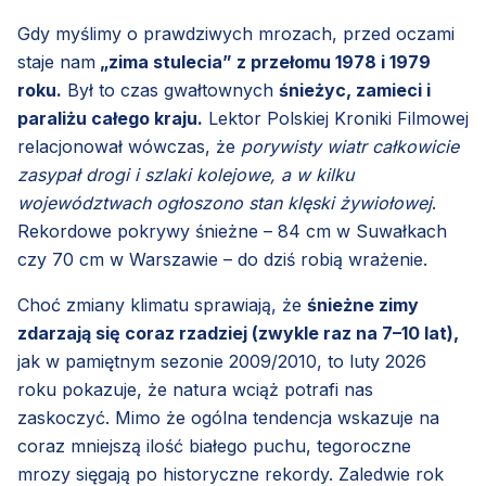
Gdy myślimy o prawdziwych mrozach, przed oczami
staje nam
„zima stulecia” z przełomu 1978 i 1979
roku.
Był to czas gwałtownych
śnieżyc, zamieci i
paraliżu całego kraju.
Lektor Polskiej Kroniki Filmowej
relacjonował wówczas, że
porywisty wiatr całkowicie
zasypał drogi i szlaki kolejowe, a w kilku
województwach ogłoszono stan klęski żywiołowej
.
Rekordowe pokrywy śnieżne – 84 cm w Suwałkach
czy 70 cm w Warszawie – do dziś robią wrażenie.
Choć zmiany klimatu sprawiają, że
śnieżne zimy
zdarzają się coraz rzadziej (zwykle raz na 7–10 lat),
jak w pamiętnym sezonie 2009/2010, to luty 2026
roku pokazuje, że natura wciąż potrafi nas
zaskoczyć. Mimo że ogólna tendencja wskazuje na
coraz mniejszą ilość białego puchu, tegoroczne
mrozy sięgają po historyczne rekordy. Zaledwie rok