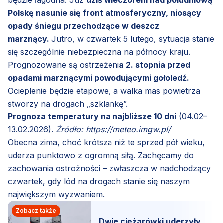
będzie łagodna. Już
dziś wieczorem nad południową
Polskę nasunie się front atmosferyczny, niosący
opady śniegu przechodzące w deszcz
marznący.
Jutro, w czwartek 5 lutego, sytuacja stanie
się szczególnie niebezpieczna na północy kraju.
Prognozowane są ostrzeżeni
a 2. stopnia przed
opadami marznącymi powodującymi gołoledź.
Ocieplenie będzie etapowe, a walka mas powietrza
stworzy na drogach „szklankę”.
Prognoza temperatury na najbliższe 10 dni
(04.02–
13.02.2026).
Źródło: https://meteo.imgw.pl/
Obecna zima, choć krótsza niż te sprzed pół wieku,
uderza punktowo z ogromną siłą. Zachęcamy do
zachowania ostrożności – zwłaszcza w nadchodzący
czwartek, gdy lód na drogach stanie się naszym
największym wyzwaniem.
Zobacz także
Dwie ciężarówki uderzyły