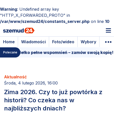
Warning
: Undefined array key
"HTTP_X_FORWARDED_PROTO" in
/var/www/szemud24/constants_server.php
on line
10
Home
Wiadomości
Foto/wideo
Wybory
Wyda
we pudełko pełne wspomnień – zamów swoją kopię!
Polecane
Aktualność
Środa, 4 lutego 2026, 16:00
Zima 2026. Czy to już powtórka z
historii? Co czeka nas w
najbliższych dniach?