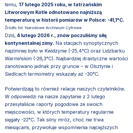
temu,
17 lutego 2025 roku, w tatrzańskim
Litworowym Kotle odnotowano najniższą
temperaturę w historii pomiarów w Polsce: -41,1°C.
Źródło fot. Narodowe Archiwum Cyfrowe
Dziś,
4 lutego 2026 r., znów poczuliśmy siłę
kontynentalnej zimy.
Na stacjach synoptycznych
najzimniej było w Kwidzynie (-25,4°C) oraz Lidzbarku
Warmińskim (-26,3°C). Najbardziej drastyczne wartości
zanotowano jednak przy gruncie – w Olsztynie i
Siedlcach termometry wskazały aż -30°C.
Potwierdzają to również relacje naszych czytelników.
W odpowiedzi na nasze zapytanie z 2 lutego
przesyłaliście raporty pogodowe ze swoich
miejscowości, w których temperatury regularnie
sięgały -22°C. Tak silny mróz, choć nie trwa
miesiącami, przywołuje wspomnienia najcięższych