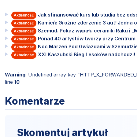
Jak sfinansować kurs lub studia bez od
Aktualność
Kamień: Groźne zderzenie 3 aut! Jedna o
Aktualność
Szemud. Pokaz wypału ceramiki Raku i „M
Aktualność
Ponad 40 artystów tworzy przy Centru
Aktualność
Noc Marzeń Pod Gwiazdami w Szemudzie
Aktualność
XXI Kaszubski Bieg Lesoków nadchodzi! Za
Aktualność
Warning
: Undefined array key "HTTP_X_FORWARDED
line
10
Komentarze
Skomentuj artykuł