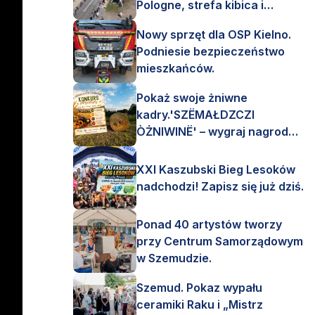
Pologne, strefa kibica i
mnóstwo emocji!
Nowy sprzęt dla OSP Kielno.
Podniesie bezpieczeństwo
mieszkańców.
Pokaż swoje żniwne
kadry.'SZËMAŁDZCZI
ÒŻNIWINË' – wygraj nagrody
finansowe i rzeczowe.
XXI Kaszubski Bieg Lesoków
nadchodzi! Zapisz się już dziś.
Ponad 40 artystów tworzy
przy Centrum Samorządowym
w Szemudzie.
Szemud. Pokaz wypału
ceramiki Raku i „Mistrz