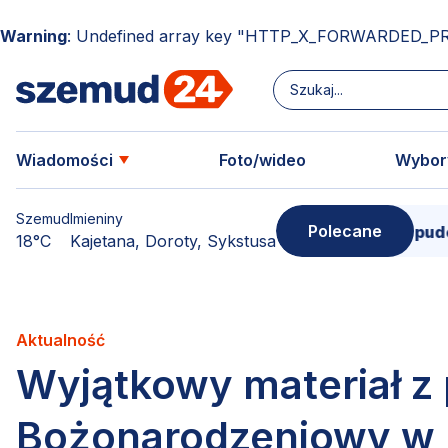
Warning
: Undefined array key "HTTP_X_FORWARDED_P
Wiadomości
Foto/wideo
Wybor
Szemud
Imieniny
Polecane
Donimierz i Szemud. Filmowe pudełko pe
18°C
Kajetana, Doroty, Sykstusa
Aktualność
Wyjątkowy materiał z
Bożonarodzeniowy w 