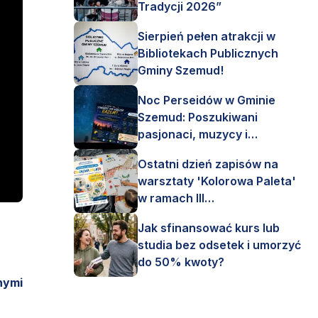
Tradycji 2026”
Sierpień pełen atrakcji w
Bibliotekach Publicznych
Gminy Szemud!
Noc Perseidów w Gminie
Szemud: Poszukiwani
pasjonaci, muzycy i
astronomi!
Ostatni dzień zapisów na
warsztaty 'Kolorowa Paleta'
w ramach III
Interdyscyplinarnego Pleneru
Jak sfinansować kurs lub
Artystycznego.
studia bez odsetek i umorzyć
do 50% kwoty?
nymi