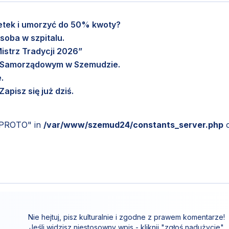
setek i umorzyć do 50% kwoty?
soba w szpitalu.
istrz Tradycji 2026”
m Samorządowym w Szemudzie.
.
pisz się już dziś.
_PROTO" in
/var/www/szemud24/constants_server.php
Nie hejtuj, pisz kulturalnie i zgodne z prawem komentarze!
Jeśli widzisz niestosowny wpis - kliknij "zgłoś nadużycie".