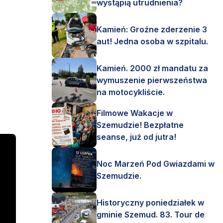
wystąpią utrudnienia?
Kamień: Groźne zderzenie 3
aut! Jedna osoba w szpitalu.
Kamień. 2000 zł mandatu za
wymuszenie pierwszeństwa
na motocykliście.
Filmowe Wakacje w
Szemudzie! Bezpłatne
seanse, już od jutra!
Noc Marzeń Pod Gwiazdami w
Szemudzie.
Historyczny poniedziałek w
gminie Szemud. 83. Tour de