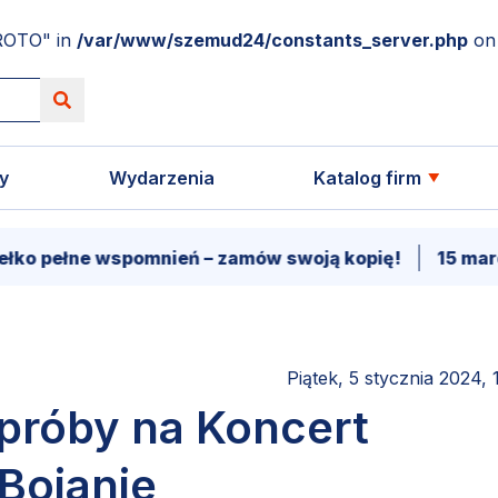
ROTO" in
/var/www/szemud24/constants_server.php
on 
y
Wydarzenia
Katalog firm
łne wspomnień – zamów swoją kopię!
15 marca - P
Piątek, 5 stycznia 2024, 
 próby na Koncert
Bojanie