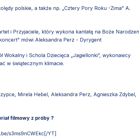
lędy polskie, a także np. „Cztery Pory Roku -Zima” A.
artet i Przyjaciele, który wykona kantatę na Boże Narodzen
koncert” mówi Aleksandra Perz - Dyrygent
Wokalny i Schola Dziecięca „Jagiellonki”, wykonawcy
tać w świątecznym klimacie.
zypce, Mirela Hebel, Aleksandra Perz, Agnieszka Zdybel,
iał filmowy z próby ?
tu.be/s3ms9nCWEkc[/YT]