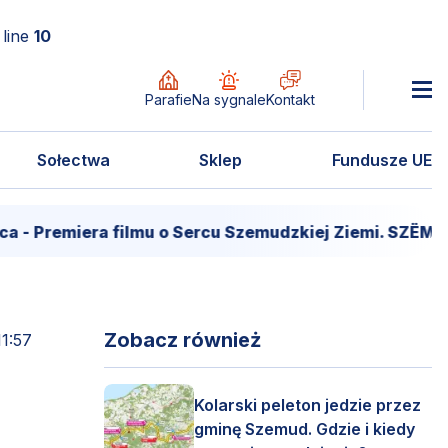
line
10
Parafie
Na sygnale
Kontakt
Sołectwa
Sklep
Fundusze UE
remiera filmu o Sercu Szemudzkiej Ziemi. SZËMÔŁD –
Zobacz również
11:57
Kolarski peleton jedzie przez
gminę Szemud. Gdzie i kiedy