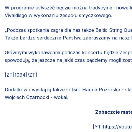
W programie usłyszeć będzie można tradycyjne i nowe ko
Vivaldiego w wykonaniu zespołu smyczkowego.
„Podczas spotkania zagra dla nas także Baltic String Qu
Także bardzo serdecznie Państwa zapraszamy na nasz 
Głównymi wykonawcami podczas koncertu będzie Zespół 
spowodują, że jeszcze na jakiś czas będziemy mogli zos
[ZT]1094[/ZT]
Dodatkowo wystąpią także soliści: Hanna Pozorska - skr
Wojciech Czarnocki - wokal.
Zobaczcie mater
[YT]https://you