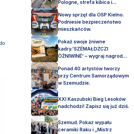
Pologne, strefa kibica i
mnóstwo emocji!
Nowy sprzęt dla OSP Kielno.
Podniesie bezpieczeństwo
mieszkańców.
Pokaż swoje żniwne
 do
kadry.'SZËMAŁDZCZI
ÒŻNIWINË' – wygraj nagrody
finansowe i rzeczowe.
Ponad 40 artystów tworzy
przy Centrum Samorządowym
w Szemudzie.
XXI Kaszubski Bieg Lesoków
nadchodzi! Zapisz się już dziś.
Szemud. Pokaz wypału
ceramiki Raku i „Mistrz