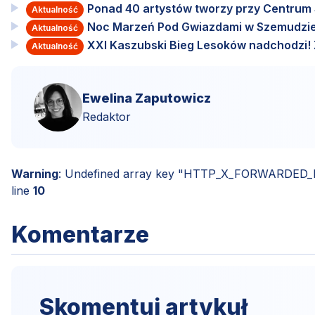
Ponad 40 artystów tworzy przy Centru
Aktualność
Noc Marzeń Pod Gwiazdami w Szemudzie
Aktualność
XXI Kaszubski Bieg Lesoków nadchodzi! Za
Aktualność
Ewelina Zaputowicz
Redaktor
Warning
: Undefined array key "HTTP_X_FORWARDED
line
10
Komentarze
Skomentuj artykuł