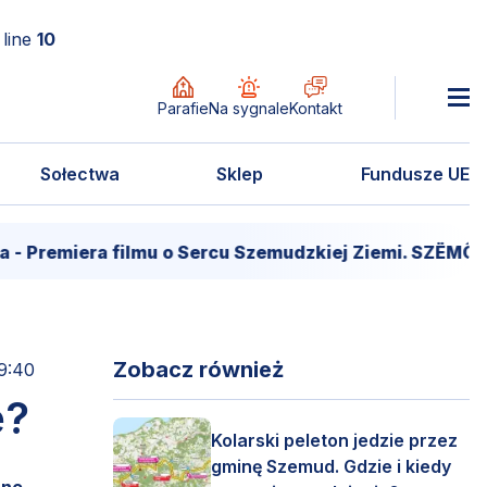
line
10
Parafie
Na sygnale
Kontakt
Sołectwa
Sklep
Fundusze UE
ra filmu o Sercu Szemudzkiej Ziemi. SZËMÔŁD – SERC
Zobacz również
09:40
e?
Kolarski peleton jedzie przez
gminę Szemud. Gdzie i kiedy