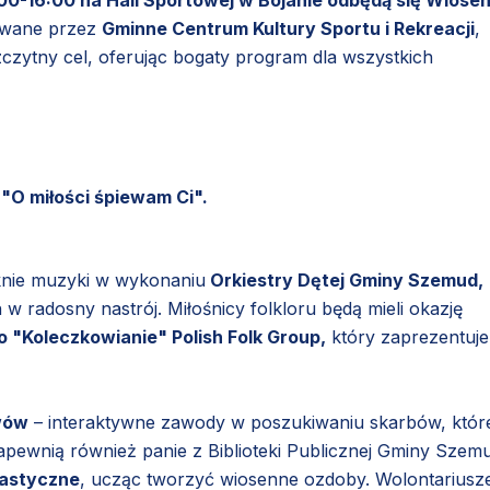
:00-16:00 na Hali Sportowej w Bojanie odbędą się Wiose
zowane przez
Gminne Centrum Kultury Sportu i Rekreacji
,
zczytny cel, oferując bogaty program dla wszystkich
"O miłości śpiewam Ci".
nie muzyki w wykonaniu
Orkiestry Dętej Gminy Szemud,
w radosny nastrój. Miłośnicy folkloru będą mieli okazję
 "Koleczkowianie" Polish Folk Group,
który zaprezentuje
wów
– interaktywne zawody w poszukiwaniu skarbów, któr
ewnią również panie z Biblioteki Publicznej Gminy Szem
lastyczne
, ucząc tworzyć wiosenne ozdoby. Wolontariusz