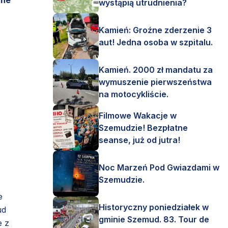
nne
wystąpią utrudnienia?
Kamień: Groźne zderzenie 3
aut! Jedna osoba w szpitalu.
Kamień. 2000 zł mandatu za
wymuszenie pierwszeństwa
na motocykliście.
Filmowe Wakacje w
Szemudzie! Bezpłatne
seanse, już od jutra!
Noc Marzeń Pod Gwiazdami w
Szemudzie.
e
Historyczny poniedziałek w
ud
gminie Szemud. 83. Tour de
e z