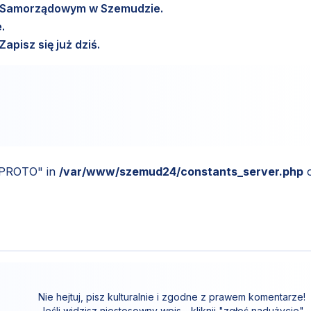
m Samorządowym w Szemudzie.
.
pisz się już dziś.
_PROTO" in
/var/www/szemud24/constants_server.php
Nie hejtuj, pisz kulturalnie i zgodne z prawem komentarze!
Jeśli widzisz niestosowny wpis - kliknij "zgłoś nadużycie".