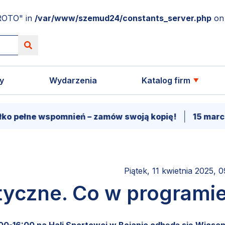
ROTO" in
/var/www/szemud24/constants_server.php
on 
y
Wydarzenia
Katalog firm
wspomnień – zamów swoją kopię!
15 marca - Premie
Piątek, 11 kwietnia 2025, 
tyczne. Co w programi