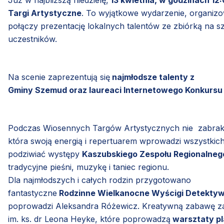
Już w najbliższą niedzielę,
13 kwietnia, w godzinach 12
Targi Artystyczne
. To wyjątkowe wydarzenie, organi
połączy prezentację lokalnych talentów ze zbiórką na s
uczestników.
Na scenie zaprezentują się
najmłodsze talenty z
Gminy Szemud oraz laureaci Internetowego Konkursu 
Podczas Wiosennych Targów Artystycznych nie zabrak
która swoją energią i repertuarem wprowadzi wszystkich 
podziwiać występy
Kaszubskiego Zespołu Regionalnego
tradycyjne pieśni, muzykę i taniec regionu.
Dla najmłodszych i całych rodzin przygotowano
fantastyczne
Rodzinne Wielkanocne Wyścigi Detekty
poprowadzi Aleksandra Różewicz. Kreatywną zabawę zap
im. ks. dr Leona Heyke, które poprowadzą
warsztaty p