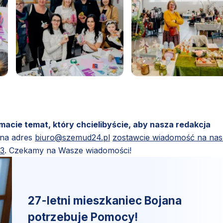
 macie temat, który chcielibyście, aby nasza redakcja
 na adres
biuro@szemud24.pl
zostawcie wiadomość na na
83
. Czekamy na Wasze wiadomości!
27-letni mieszkaniec Bojana
potrzebuje Pomocy!