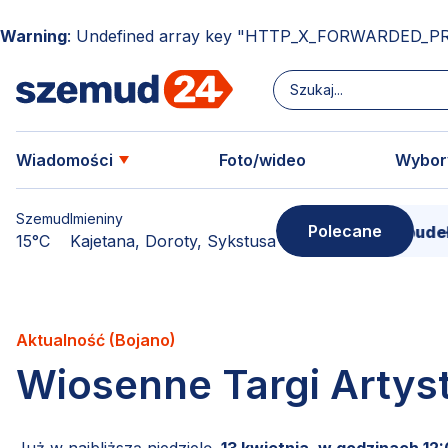
Warning
: Undefined array key "HTTP_X_FORWARDED_P
Wiadomości
Foto/wideo
Wybor
Szemud
Imieniny
Polecane
Donimierz i Szemud. Filmowe pudełko pełne 
15°C
Kajetana, Doroty, Sykstusa
Aktualność (Bojano)
Wiosenne Targi Artys