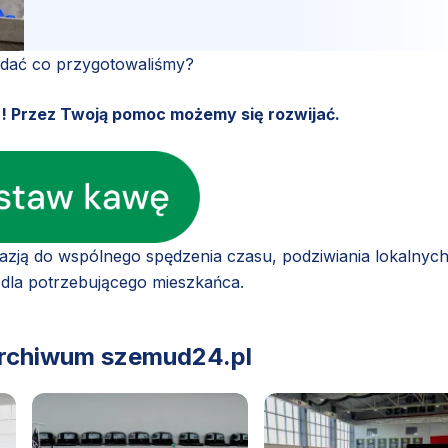
ądać co przygotowaliśmy?
u! Przez Twoją pomoc możemy się rozwijać.
kazją do wspólnego spędzenia czasu, podziwiania lokalnyc
a dla potrzebującego mieszkańca.
archiwum szemud24.pl