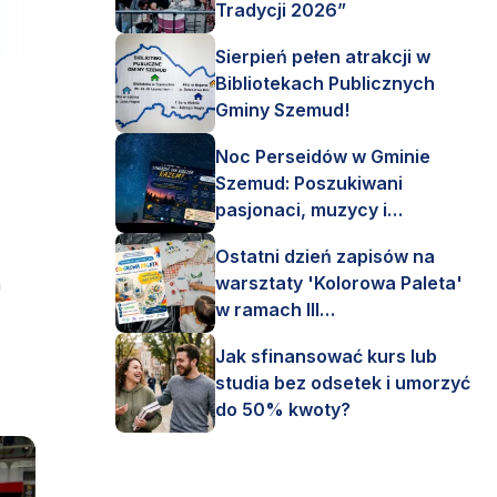
Tradycji 2026”
Sierpień pełen atrakcji w
Bibliotekach Publicznych
Gminy Szemud!
Noc Perseidów w Gminie
Szemud: Poszukiwani
pasjonaci, muzycy i
astronomi!
Ostatni dzień zapisów na
warsztaty 'Kolorowa Paleta'
h
w ramach III
Interdyscyplinarnego Pleneru
Jak sfinansować kurs lub
Artystycznego.
studia bez odsetek i umorzyć
do 50% kwoty?