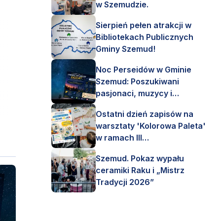
w Szemudzie.
Sierpień pełen atrakcji w
Bibliotekach Publicznych
Gminy Szemud!
Noc Perseidów w Gminie
Szemud: Poszukiwani
pasjonaci, muzycy i
astronomi!
Ostatni dzień zapisów na
warsztaty 'Kolorowa Paleta'
w ramach III
Interdyscyplinarnego Pleneru
Szemud. Pokaz wypału
Artystycznego.
ceramiki Raku i „Mistrz
Tradycji 2026”