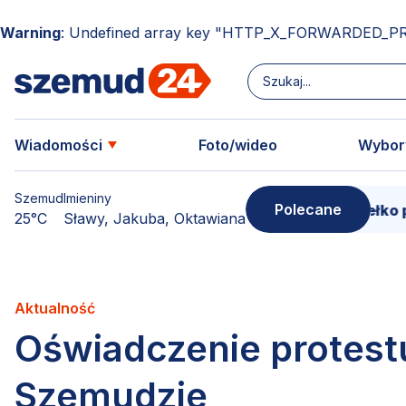
Warning
: Undefined array key "HTTP_X_FORWARDED_P
Wiadomości
Foto/wideo
Wybor
Szemud
Imieniny
Polecane
Donimierz i Szemud. Filmowe pudełko pełn
25°C
Sławy, Jakuba, Oktawiana
Aktualność
Oświadczenie protest
Szemudzie