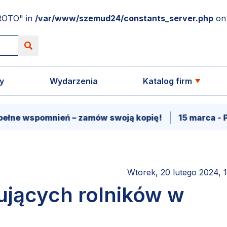
ROTO" in
/var/www/szemud24/constants_server.php
on 
y
Wydarzenia
Katalog firm
e wspomnień – zamów swoją kopię!
15 marca - Prem
Wtorek, 20 lutego 2024, 
ujących rolników w