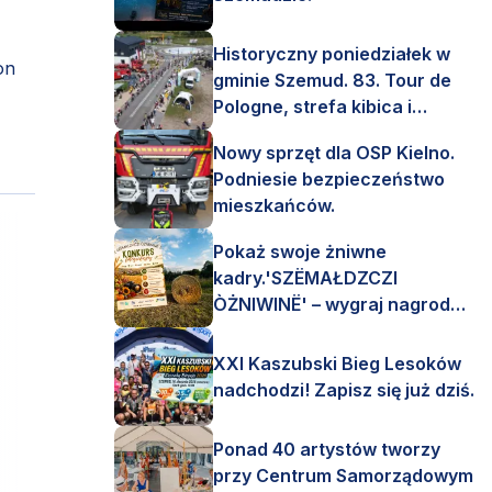
Historyczny poniedziałek w
on
gminie Szemud. 83. Tour de
Pologne, strefa kibica i
mnóstwo emocji!
Nowy sprzęt dla OSP Kielno.
Podniesie bezpieczeństwo
mieszkańców.
Pokaż swoje żniwne
kadry.'SZËMAŁDZCZI
ÒŻNIWINË' – wygraj nagrody
finansowe i rzeczowe.
XXI Kaszubski Bieg Lesoków
nadchodzi! Zapisz się już dziś.
Ponad 40 artystów tworzy
przy Centrum Samorządowym