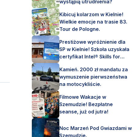
wystąpią utrudnienia?
Kibicuj kolarzom w Kielnie!
Wielkie emocje na trasie 83.
Tour de Pologne.
Prestiżowe wyróżnienie dla
SP w Kielnie! Szkoła uzyskała
certyfikat Intel® Skills for
Innovation.
Kamień. 2000 zł mandatu za
wymuszenie pierwszeństwa
na motocykliście.
Filmowe Wakacje w
Szemudzie! Bezpłatne
seanse, już od jutra!
Noc Marzeń Pod Gwiazdami w
Szemudzie.