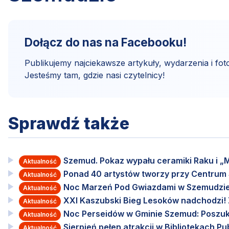
Dołącz do nas na Facebooku!
Publikujemy najciekawsze artykuły, wydarzenia i foto
Jesteśmy tam, gdzie nasi czytelnicy!
Sprawdź także
Szemud. Pokaz wypału ceramiki Raku i „M
Aktualność
Ponad 40 artystów tworzy przy Centru
Aktualność
Noc Marzeń Pod Gwiazdami w Szemudzie
Aktualność
XXI Kaszubski Bieg Lesoków nadchodzi! Za
Aktualność
Noc Perseidów w Gminie Szemud: Poszuki
Aktualność
Sierpień pełen atrakcji w Bibliotekach 
Aktualność