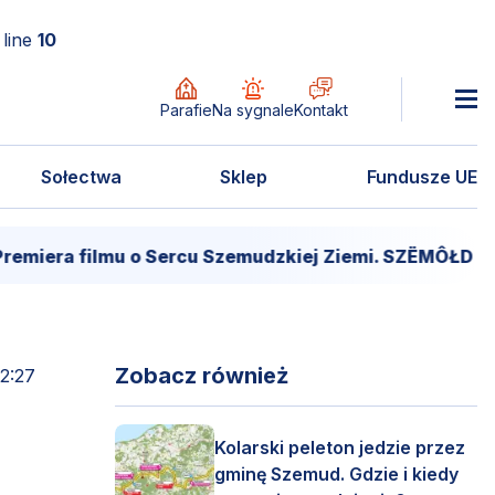
line
10
Parafie
Na sygnale
Kontakt
Sołectwa
Sklep
Fundusze UE
iera filmu o Sercu Szemudzkiej Ziemi. SZËMÔŁD – SE
Zobacz również
12:27
Kolarski peleton jedzie przez
gminę Szemud. Gdzie i kiedy