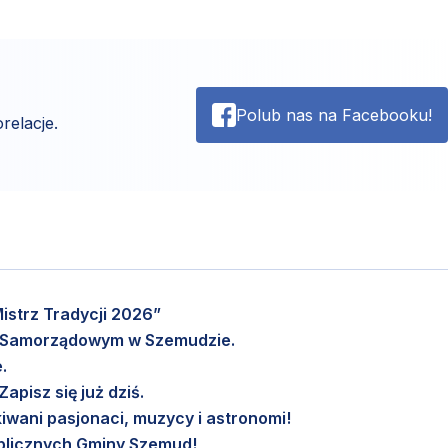
Polub nas na Facebooku!
relacje.
istrz Tradycji 2026”
m Samorządowym w Szemudzie.
.
pisz się już dziś.
wani pasjonaci, muzycy i astronomi!
Publicznych Gminy Szemud!