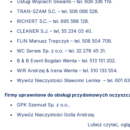
Usługi Wojciech Skwarło – tel. 606 338 119.
TRAN-SZAM S.C. – tel. 506 066 528.
RICHERT S.C. – tel. 695 588 128.
CLEANER S.J. – tel. 55 234 03 40.
FLIN Mariusz Trepczyk – tel. 508 504 708.
WC Serwis Sp. z o.o. – tel. 32 278 45 31.
B & B Event Bogdan Wenta – tel. 513 151 202.
WIR Andrzej & Irena Wenta – tel. 510 133 554.
Wywóz Nieczystości Sławomir Lemke – tel. 601 63
Firmy uprawnione do obsługi przydomowych oczyszcz
GPK Szemud Sp. z o.o..
Wywóz Nieczystości Golla Andrzej.
Lubisz czytać, ogl