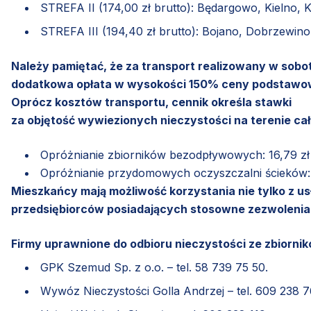
STREFA II (174,00 zł brutto): Będargowo, Kielno,
STREFA III (194,40 zł brutto): Bojano, Dobrzewin
Należy pamiętać, że za transport realizowany w sobo
dodatkowa opłata w wysokości 150% ceny podstawow
Oprócz kosztów transportu, cennik określa stawki
za objętość wywiezionych nieczystości na terenie ca
Opróżnianie zbiorników bezodpływowych: 16,79 zł 
Opróżnianie przydomowych oczyszczalni ścieków: 1
Mieszkańcy mają możliwość korzystania nie tylko z usł
przedsiębiorców posiadających stosowne zezwolenia
Firmy uprawnione do odbioru nieczystości ze zbiorn
GPK Szemud Sp. z o.o. – tel. 58 739 75 50.
Wywóz Nieczystości Golla Andrzej – tel. 609 238 7