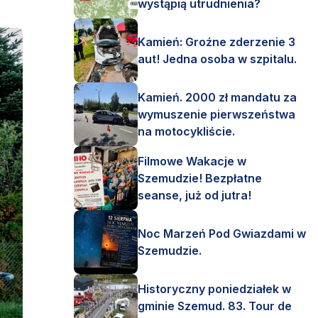
wystąpią utrudnienia?
Kamień: Groźne zderzenie 3
aut! Jedna osoba w szpitalu.
Kamień. 2000 zł mandatu za
wymuszenie pierwszeństwa
na motocykliście.
Filmowe Wakacje w
Szemudzie! Bezpłatne
seanse, już od jutra!
Noc Marzeń Pod Gwiazdami w
Szemudzie.
Historyczny poniedziałek w
gminie Szemud. 83. Tour de