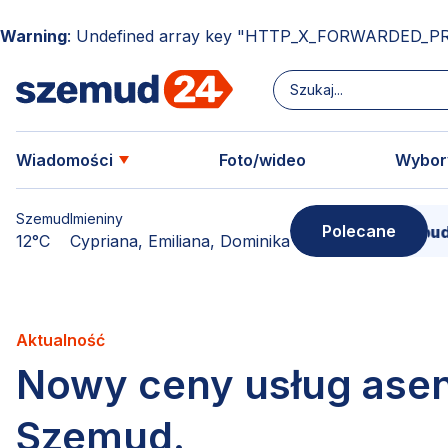
Warning
: Undefined array key "HTTP_X_FORWARDED_P
Wiadomości
Foto/wideo
Wybor
Szemud
Imieniny
Polecane
Donimierz i Szemud. Filmowe pudełko pełn
12°C
Cypriana, Emiliana, Dominika
Aktualność
Nowy ceny usług asen
Szemud.