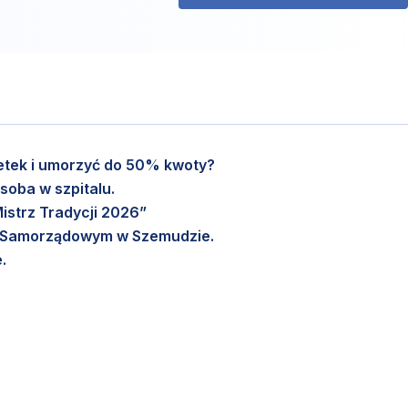
setek i umorzyć do 50% kwoty?
soba w szpitalu.
istrz Tradycji 2026”
m Samorządowym w Szemudzie.
.
pisz się już dziś.