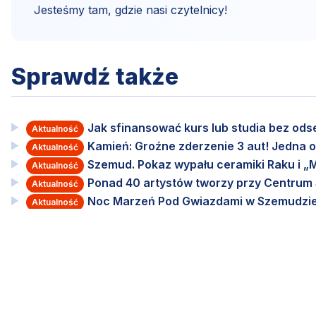
Jesteśmy tam, gdzie nasi czytelnicy!
Sprawdź także
Jak sfinansować kurs lub studia bez od
Aktualność
Kamień: Groźne zderzenie 3 aut! Jedna o
Aktualność
Szemud. Pokaz wypału ceramiki Raku i „M
Aktualność
Ponad 40 artystów tworzy przy Centru
Aktualność
Noc Marzeń Pod Gwiazdami w Szemudzie
Aktualność
XXI Kaszubski Bieg Lesoków nadchodzi! Za
Aktualność
Ewelina Zaputowicz
Redaktor