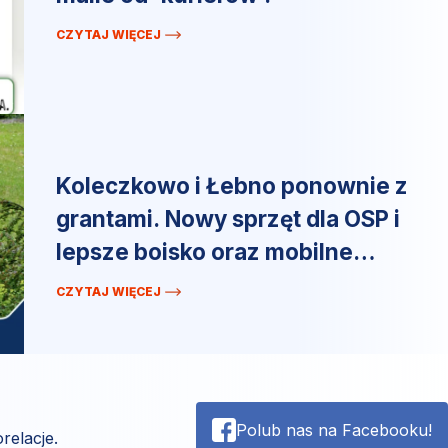
CZYTAJ WIĘCEJ
Koleczkowo i Łebno ponownie z
grantami. Nowy sprzęt dla OSP i
lepsze boisko oraz mobilne
miasteczko ruchu drogowego.
CZYTAJ WIĘCEJ
Polub nas na Facebooku!
relacje.