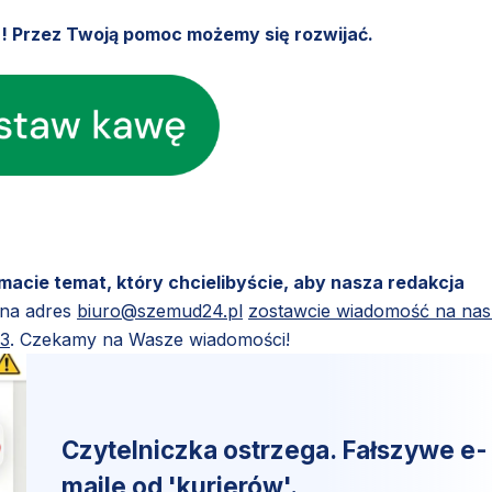
u! Przez Twoją pomoc możemy się rozwijać.
 macie temat, który chcielibyście, aby nasza redakcja
 na adres
biuro@szemud24.pl
zostawcie wiadomość na na
83
. Czekamy na Wasze wiadomości!
Czytelniczka ostrzega. Fałszywe e-
maile od 'kurierów'.