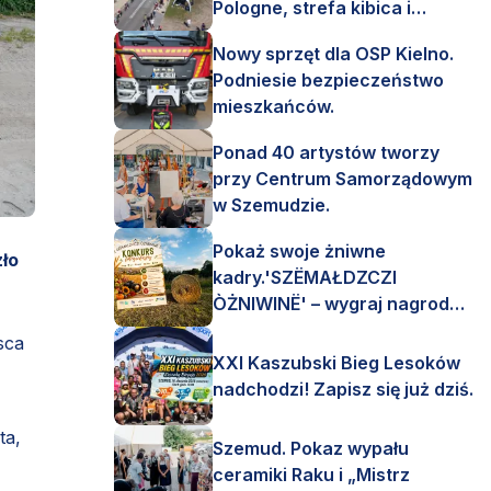
Pologne, strefa kibica i
mnóstwo emocji!
Nowy sprzęt dla OSP Kielno.
Podniesie bezpieczeństwo
mieszkańców.
Ponad 40 artystów tworzy
przy Centrum Samorządowym
w Szemudzie.
Pokaż swoje żniwne
ło
kadry.'SZËMAŁDZCZI
ÒŻNIWINË' – wygraj nagrody
finansowe i rzeczowe.
sca
XXI Kaszubski Bieg Lesoków
nadchodzi! Zapisz się już dziś.
ta,
Szemud. Pokaz wypału
ceramiki Raku i „Mistrz