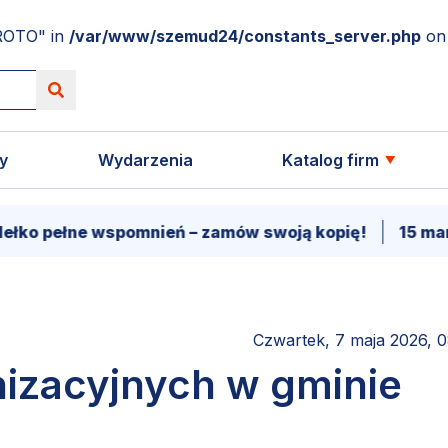
ROTO" in
/var/www/szemud24/constants_server.php
on 
y
Wydarzenia
Katalog firm
e wspomnień – zamów swoją kopię!
15 marca - Pre
Czwartek, 7 maja 2026, 0
izacyjnych w gminie