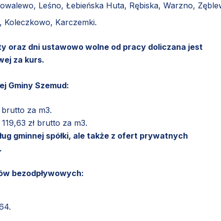
 Kowalewo, Leśno, Łebieńska Huta, Rębiska, Warzno, Zęble
o, Koleczkowo, Karczemki.
ty oraz dni ustawowo wolne od pracy doliczana jest
ej za kurs.
łej Gminy Szemud:
brutto za m3.
19,63 zł brutto za m3.
ug gminnej spółki, ale także z ofert prywatnych
.
ików bezodpływowych:
64.