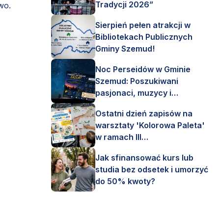
Tradycji 2026”
wo.
Sierpień pełen atrakcji w
Bibliotekach Publicznych
Gminy Szemud!
Noc Perseidów w Gminie
Szemud: Poszukiwani
pasjonaci, muzycy i
astronomi!
Ostatni dzień zapisów na
warsztaty 'Kolorowa Paleta'
w ramach III
Interdyscyplinarnego Pleneru
Jak sfinansować kurs lub
Artystycznego.
studia bez odsetek i umorzyć
do 50% kwoty?