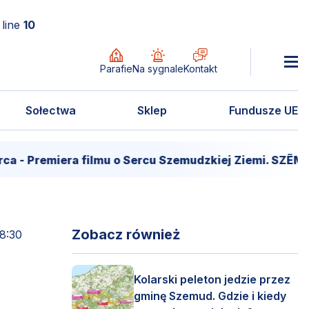
line
10
Parafie
Na sygnale
Kontakt
Sołectwa
Sklep
Fundusze UE
miera filmu o Sercu Szemudzkiej Ziemi. SZËMÔŁD – S
Zobacz również
8:30
Kolarski peleton jedzie przez
gminę Szemud. Gdzie i kiedy