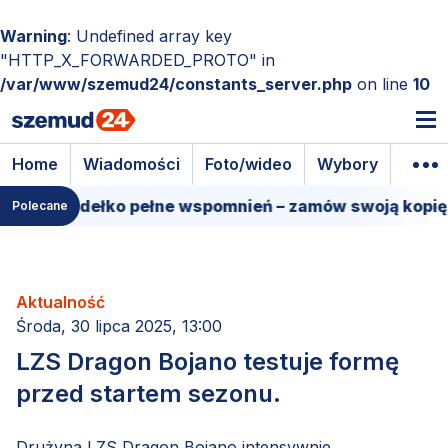
Warning
: Undefined array key
"HTTP_X_FORWARDED_PROTO" in
/var/www/szemud24/constants_server.php
on line
10
Home
Wiadomości
Foto/wideo
Wybory
Wyda
mowe pudełko pełne wspomnień – zamów swoją kopię!
Polecane
Aktualność
Środa, 30 lipca 2025, 13:00
LZS Dragon Bojano testuje formę
przed startem sezonu.
Drużyna LZS Dragon Bojano intensywnie