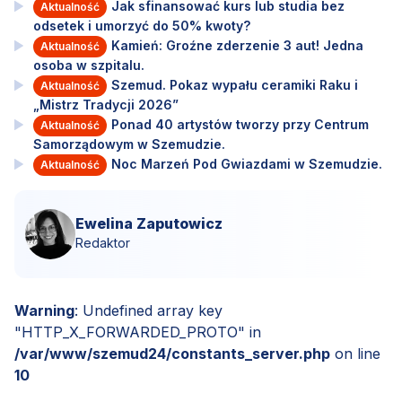
Jak sfinansować kurs lub studia bez
Aktualność
odsetek i umorzyć do 50% kwoty?
Kamień: Groźne zderzenie 3 aut! Jedna
Aktualność
osoba w szpitalu.
Szemud. Pokaz wypału ceramiki Raku i
Aktualność
„Mistrz Tradycji 2026”
Ponad 40 artystów tworzy przy Centrum
Aktualność
Samorządowym w Szemudzie.
Noc Marzeń Pod Gwiazdami w Szemudzie.
Aktualność
Ewelina Zaputowicz
Redaktor
Warning
: Undefined array key
"HTTP_X_FORWARDED_PROTO" in
/var/www/szemud24/constants_server.php
on line
10