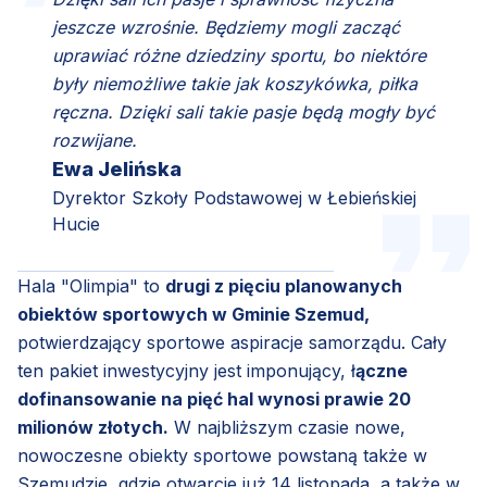
jeszcze wzrośnie. Będziemy mogli zacząć
uprawiać różne dziedziny sportu, bo niektóre
były niemożliwe takie jak koszykówka, piłka
ręczna. Dzięki sali takie pasje będą mogły być
rozwijane.
Ewa Jelińska
Dyrektor Szkoły Podstawowej w Łebieńskiej
Hucie
Hala "Olimpia" to
drugi z pięciu planowanych
obiektów sportowych w Gminie Szemud,
potwierdzający sportowe aspiracje samorządu. Cały
ten pakiet inwestycyjny jest imponujący, ł
ączne
dofinansowanie na pięć hal wynosi prawie 20
milionów złotych.
W najbliższym czasie nowe,
nowoczesne obiekty sportowe powstaną także w
Szemudzie, gdzie otwarcie już 14 listopada, a także w