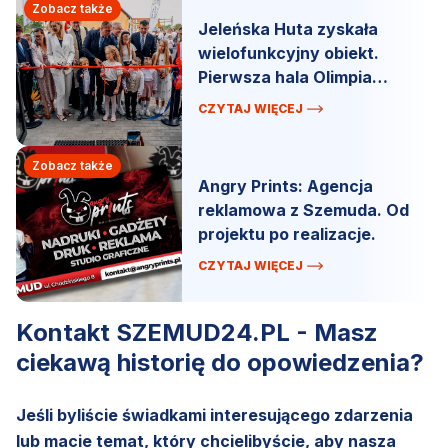
Zobacz także
Jeleńska Huta zyskała
wielofunkcyjny obiekt.
Pierwsza hala Olimpia
oficjalnie otwarta.
CZYTAJ WIĘCEJ
Zobacz także
Angry Prints: Agencja
reklamowa z Szemuda. Od
projektu po realizacje.
CZYTAJ WIĘCEJ
Kontakt SZEMUD24.PL - Masz
ciekawą historię do opowiedzenia?
Jeśli byliście świadkami interesującego zdarzenia
lub macie temat, który chcielibyście, aby nasza