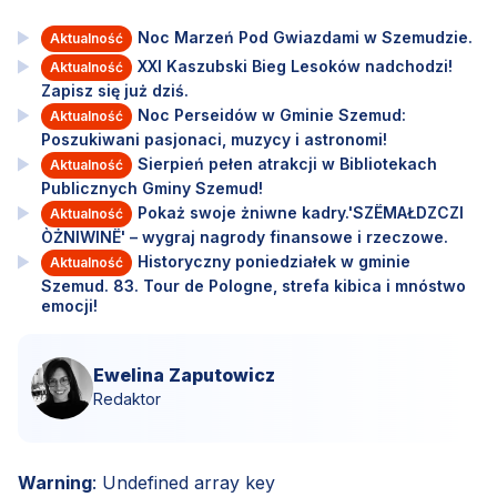
Noc Marzeń Pod Gwiazdami w Szemudzie.
Aktualność
XXI Kaszubski Bieg Lesoków nadchodzi!
Aktualność
Zapisz się już dziś.
Noc Perseidów w Gminie Szemud:
Aktualność
Poszukiwani pasjonaci, muzycy i astronomi!
Sierpień pełen atrakcji w Bibliotekach
Aktualność
Publicznych Gminy Szemud!
Pokaż swoje żniwne kadry.'SZËMAŁDZCZI
Aktualność
ÒŻNIWINË' – wygraj nagrody finansowe i rzeczowe.
Historyczny poniedziałek w gminie
Aktualność
Szemud. 83. Tour de Pologne, strefa kibica i mnóstwo
emocji!
Ewelina Zaputowicz
Redaktor
Warning
: Undefined array key