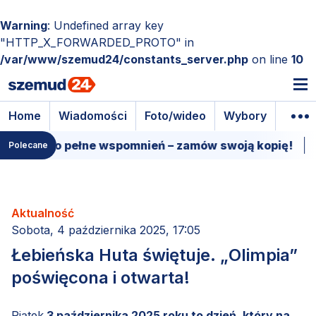
Warning
: Undefined array key
"HTTP_X_FORWARDED_PROTO" in
/var/www/szemud24/constants_server.php
on line
10
Home
Wiadomości
Foto/wideo
Wybory
Wyda
ełko pełne wspomnień – zamów swoją kopię!
15 mar
Polecane
Aktualność
Sobota, 4 października 2025, 17:05
Łebieńska Huta świętuje. „Olimpia”
poświęcona i otwarta!
Piątek
3 października 2025 roku to dzień, który na