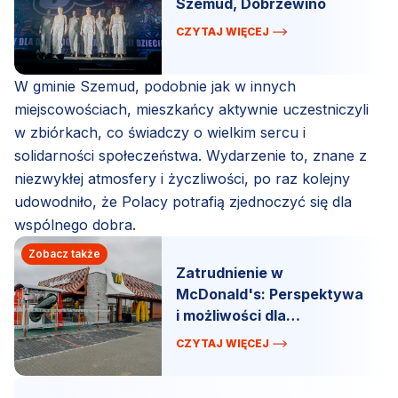
Szemud, Dobrzewino
CZYTAJ WIĘCEJ
W gminie Szemud, podobnie jak w innych
miejscowościach, mieszkańcy aktywnie uczestniczyli
w zbiórkach, co świadczy o wielkim sercu i
solidarności społeczeństwa. Wydarzenie to, znane z
niezwykłej atmosfery i życzliwości, po raz kolejny
udowodniło, że Polacy potrafią zjednoczyć się dla
wspólnego dobra.
Zobacz także
Zatrudnienie w
McDonald's: Perspektywa
i możliwości dla
pracowników w każdym
CZYTAJ WIĘCEJ
wieku.