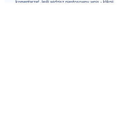
komentarze! Jeśli widzisz niestosowny wpis - kliknij
"zgłoś nadużycie".