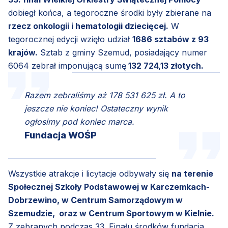
dobiegł końca, a tegoroczne środki były zbierane na
rzecz onkologii i hematologii dziecięcej.
W
tegorocznej edycji wzięło udział
1686 sztabów z 93
krajów.
Sztab z gminy Szemud, posiadający numer
6064 zebrał imponującą sumę
132 724,13 złotych.
Razem zebraliśmy aż 178 531 625 zł. A to
jeszcze nie koniec! Ostateczny wynik
ogłosimy pod koniec marca.
Fundacja WOŚP
Wszystkie atrakcje i licytacje odbywały się
na terenie
Społecznej Szkoły Podstawowej w Karczemkach-
Dobrzewino, w Centrum Samorządowym w
Szemudzie, oraz w Centrum Sportowym w Kielnie.
Z zebranych podczas 33. Finału środków fundacja