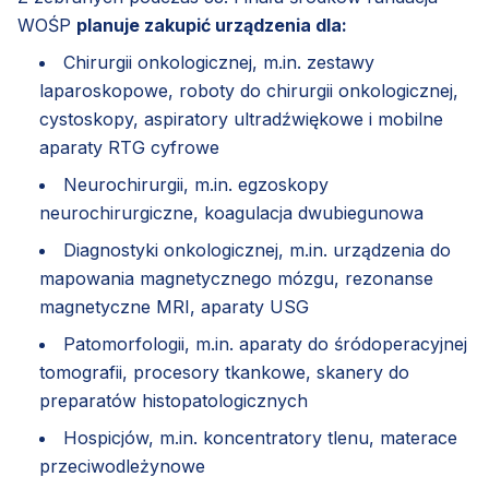
WOŚP
planuje zakupić urządzenia dla:
Chirurgii onkologicznej, m.in. zestawy
laparoskopowe, roboty do chirurgii onkologicznej,
cystoskopy, aspiratory ultradźwiękowe i mobilne
aparaty RTG cyfrowe
Neurochirurgii, m.in. egzoskopy
neurochirurgiczne, koagulacja dwubiegunowa
Diagnostyki onkologicznej, m.in. urządzenia do
mapowania magnetycznego mózgu, rezonanse
magnetyczne MRI, aparaty USG
Patomorfologii, m.in. aparaty do śródoperacyjnej
tomografii, procesory tkankowe, skanery do
preparatów histopatologicznych
Hospicjów, m.in. koncentratory tlenu, materace
przeciwodleżynowe