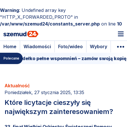
Warning
: Undefined array key
"HTTP_X_FORWARDED_PROTO" in
/var/www/szemud24/constants_server.php
on line
10
Home
Wiadomości
Foto/wideo
Wybory
Wyda
mowe pudełko pełne wspomnień – zamów swoją kopię!
Polecane
Aktualność
Poniedziałek, 27 stycznia 2025, 13:35
Które licytacje cieszyły się
największym zainteresowaniem?
33. finał Wielkiej Orkiestry Świątecznej Pomocy