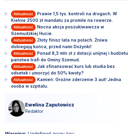
Prawie 1,5 tys. kontroli na drogach. W
Aktualność
Kielnie 2500 zł mandatu za promile na rowerze.
Nocna akcja poszukiwawcza w
Aktualność
Szemudzkiej Hucie.
Złoty finisz lata na polach. Żniwa
Aktualność
dobiegają końca, przed nami Dożynki!
Ponad 8,3 mln zł z dotacji unijnej i budżetu
Aktualność
państwa trafi do Gminy Szemud.
Jak sfinansować kurs lub studia bez
Aktualność
odsetek i umorzyć do 50% kwoty?
Kamień: Groźne zderzenie 3 aut! Jedna
Aktualność
osoba w szpitalu.
Ewelina Zaputowicz
Redaktor
Warning
: Undefined array key