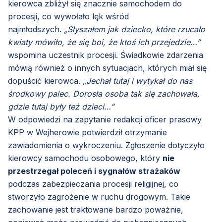
kierowca zbliżył się znacznie samochodem do
procesji, co wywołało lęk wśród
najmłodszych.
„Słyszałem jak dziecko, które rzucało
kwiaty mówiło, że się boi, że ktoś ich przejedzie…”
wspomina uczestnik procesji. Świadkowie zdarzenia
mówią również o innych sytuacjach, których miał się
dopuścić kierowca. „
Jechał tutaj i wytykał do nas
środkowy palec. Dorosła osoba tak się zachowała,
gdzie tutaj były też dzieci…”
W odpowiedzi na zapytanie redakcji oficer prasowy
KPP w Wejherowie potwierdził otrzymanie
zawiadomienia o wykroczeniu. Zgłoszenie dotyczyło
kierowcy samochodu osobowego, który
nie
przestrzegał poleceń i sygnałów strażaków
podczas zabezpieczania procesji religijnej, co
stworzyło zagrożenie w ruchu drogowym. Takie
zachowanie jest traktowane bardzo poważnie,