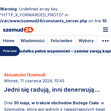
Warning
: Undefined array key
"HTTP_X_FORWARDED_PROTO" in
/var/www/szemud24/constants_server.php
on line
10
Home
Wiadomości
Foto/wideo
Wybory
Wyda
lmowe pudełko pełne wspomnień – zamów swoją kopię!
Polecane
Aktualność (Szemud)
Wtorek, 11 czerwca 2024, 10:45
Jedni się radują, inni denerwują...
Dnia
30 maja, w trakcie obchodów Bożego Ciała
w
Szemudzie, które jest jednym z najważniejszych świąt