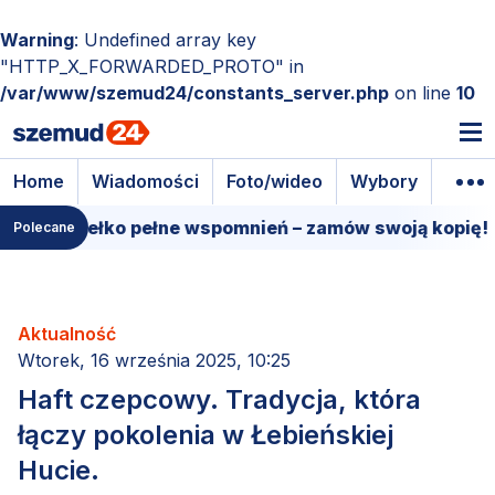
Warning
: Undefined array key
"HTTP_X_FORWARDED_PROTO" in
/var/www/szemud24/constants_server.php
on line
10
Home
Wiadomości
Foto/wideo
Wybory
Wyda
e pudełko pełne wspomnień – zamów swoją kopię!
1
Polecane
Aktualność
Wtorek, 16 września 2025, 10:25
Haft czepcowy. Tradycja, która
łączy pokolenia w Łebieńskiej
Hucie.