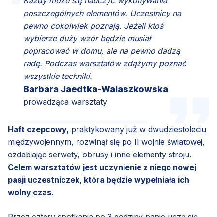
Każdy może się nauczyć wykonywania
poszczególnych elementów. Uczestnicy na
pewno cokolwiek poznają. Jeżeli ktoś
wybierze duży wzór będzie musiał
popracować w domu, ale na pewno dadzą
radę. Podczas warsztatów zdążymy poznać
wszystkie techniki.
Barbara Jaedtka-Walaszkowska
prowadząca warsztaty
Haft czepcowy,
praktykowany już w dwudziestoleciu
międzywojennym, rozwinął się po II wojnie światowej,
ozdabiając serwety, obrusy i inne elementy stroju.
Celem warsztatów jest uczynienie z niego nowej
pasji uczestniczek, która będzie wypełniała ich
wolny czas.
Przez cztery spotkania po 3 godziny panie uczą się,