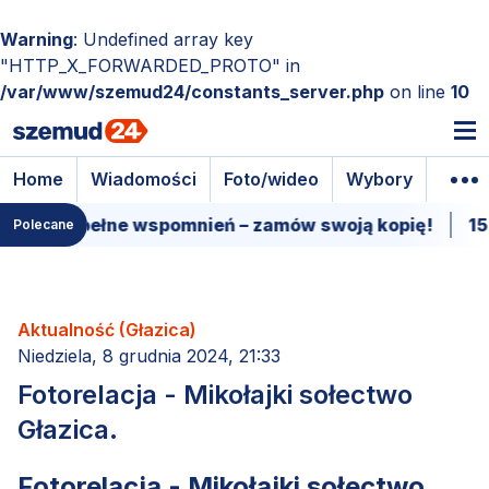
Warning
: Undefined array key
"HTTP_X_FORWARDED_PROTO" in
/var/www/szemud24/constants_server.php
on line
10
Home
Wiadomości
Foto/wideo
Wybory
Wyda
ełne wspomnień – zamów swoją kopię!
15 marca - 
Polecane
Aktualność (Głazica)
Niedziela, 8 grudnia 2024, 21:33
Fotorelacja - Mikołajki sołectwo
Głazica.
Fotorelacja - Mikołajki sołectwo