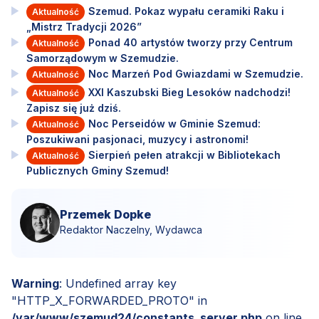
Szemud. Pokaz wypału ceramiki Raku i
Aktualność
„Mistrz Tradycji 2026”
Ponad 40 artystów tworzy przy Centrum
Aktualność
Samorządowym w Szemudzie.
Noc Marzeń Pod Gwiazdami w Szemudzie.
Aktualność
XXI Kaszubski Bieg Lesoków nadchodzi!
Aktualność
Zapisz się już dziś.
Noc Perseidów w Gminie Szemud:
Aktualność
Poszukiwani pasjonaci, muzycy i astronomi!
Sierpień pełen atrakcji w Bibliotekach
Aktualność
Publicznych Gminy Szemud!
Przemek Dopke
Redaktor Naczelny, Wydawca
Warning
: Undefined array key
"HTTP_X_FORWARDED_PROTO" in
/var/www/szemud24/constants_server.php
on line