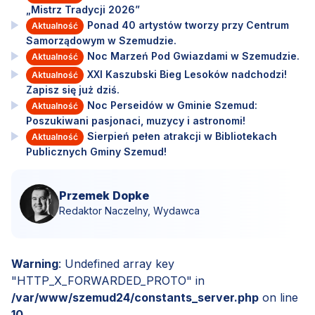
„Mistrz Tradycji 2026”
Ponad 40 artystów tworzy przy Centrum
Aktualność
Samorządowym w Szemudzie.
Noc Marzeń Pod Gwiazdami w Szemudzie.
Aktualność
XXI Kaszubski Bieg Lesoków nadchodzi!
Aktualność
Zapisz się już dziś.
Noc Perseidów w Gminie Szemud:
Aktualność
Poszukiwani pasjonaci, muzycy i astronomi!
Sierpień pełen atrakcji w Bibliotekach
Aktualność
Publicznych Gminy Szemud!
Przemek Dopke
Redaktor Naczelny, Wydawca
Warning
: Undefined array key
"HTTP_X_FORWARDED_PROTO" in
/var/www/szemud24/constants_server.php
on line
10