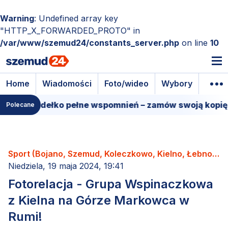
Warning
: Undefined array key
"HTTP_X_FORWARDED_PROTO" in
/var/www/szemud24/constants_server.php
on line
10
Home
Wiadomości
Foto/wideo
Wybory
Wyda
e pudełko pełne wspomnień – zamów swoją kopię!
1
Polecane
Sport (Bojano, Szemud, Koleczkowo, Kielno, Łebno,
Dobrzewino, Donimierz, Kamień, Będargowo,
Niedziela, 19 maja 2024, 19:41
Grabowiec, Częstkowo, Głazica, Jeleńska Huta,
Fotorelacja - Grupa Wspinaczkowa
Karczemki, Kieleńska Huta, Kowalewo, Leśno,
z Kielna na Górze Markowca w
Łebieńska Huta, Przetoczyno, Rębiska, Szemudzka
Rumi!
Huta, Warzno, Zęblewo)