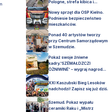
Pologne, strefa kibica i
em
mnóstwo emocji!
Nowy sprzęt dla OSP Kielno.
Podniesie bezpieczeństwo
mieszkańców.
Ponad 40 artystów tworzy
przy Centrum Samorządowym
w Szemudzie.
Pokaż swoje żniwne
kadry.'SZËMAŁDZCZI
ÒŻNIWINË' – wygraj nagrody
finansowe i rzeczowe.
XXI Kaszubski Bieg Lesoków
nadchodzi! Zapisz się już dziś.
Szemud. Pokaz wypału
ceramiki Raku i „Mistrz