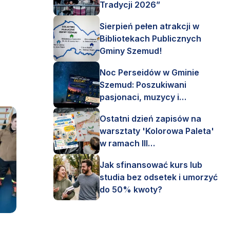
Tradycji 2026”
Sierpień pełen atrakcji w
Bibliotekach Publicznych
Gminy Szemud!
Noc Perseidów w Gminie
Szemud: Poszukiwani
pasjonaci, muzycy i
astronomi!
Ostatni dzień zapisów na
warsztaty 'Kolorowa Paleta'
w ramach III
Interdyscyplinarnego Pleneru
Jak sfinansować kurs lub
Artystycznego.
studia bez odsetek i umorzyć
do 50% kwoty?