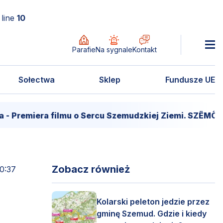
line
10
Parafie
Na sygnale
Kontakt
Sołectwa
Sklep
Fundusze UE
iera filmu o Sercu Szemudzkiej Ziemi. SZËMÔŁD – SE
Zobacz również
20:37
Kolarski peleton jedzie przez
gminę Szemud. Gdzie i kiedy