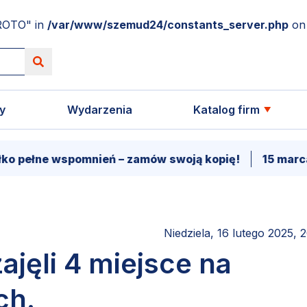
ROTO" in
/var/www/szemud24/constants_server.php
on 
y
Wydarzenia
Katalog firm
e wspomnień – zamów swoją kopię!
15 marca - Prem
Niedziela, 16 lutego 2025, 
jęli 4 miejsce na
ch.