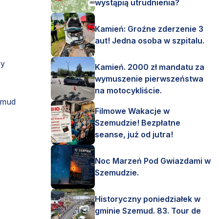
wystąpią utrudnienia?
Kamień: Groźne zderzenie 3
aut! Jedna osoba w szpitalu.
cy
Kamień. 2000 zł mandatu za
wymuszenie pierwszeństwa
na motocykliście.
emud
Filmowe Wakacje w
Szemudzie! Bezpłatne
seanse, już od jutra!
Noc Marzeń Pod Gwiazdami w
Szemudzie.
Historyczny poniedziałek w
gminie Szemud. 83. Tour de