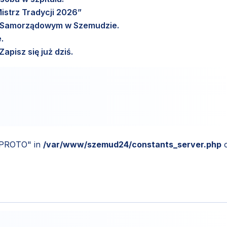
istrz Tradycji 2026”
m Samorządowym w Szemudzie.
.
pisz się już dziś.
_PROTO" in
/var/www/szemud24/constants_server.php