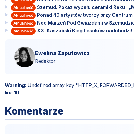
Szemud. Pokaz wypału ceramiki Raku i „M
Aktualność
Ponad 40 artystów tworzy przy Centru
Aktualność
Noc Marzeń Pod Gwiazdami w Szemudzie
Aktualność
XXI Kaszubski Bieg Lesoków nadchodzi! Za
Aktualność
Ewelina Zaputowicz
Redaktor
Warning
: Undefined array key "HTTP_X_FORWARDED
line
10
Komentarze