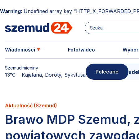
Warning
: Undefined array key "HTTP_X_FORWARDED_P
Wiadomości
Foto/wideo
Wybor
Szemud
Imieniny
Polecane
Donimierz i Szemud. Filmowe pudełko pełn
13°C
Kajetana, Doroty, Sykstusa
Aktualność (Szemud)
Brawo MDP Szemud, za
powiatowych zawoda