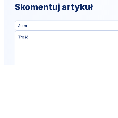
Skomentuj artykuł
Klikając "dodaj komentarz",
akceptujesz
regulamin portalu
Dodaj komentarz