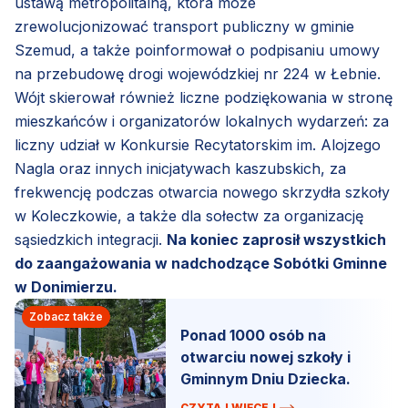
ustawą metropolitalną, która może
zrewolucjonizować transport publiczny w gminie
Szemud, a także poinformował o podpisaniu umowy
na przebudowę drogi wojewódzkiej nr 224 w Łebnie.
Wójt skierował również liczne podziękowania w stronę
mieszkańców i organizatorów lokalnych wydarzeń: za
liczny udział w Konkursie Recytatorskim im. Alojzego
Nagla oraz innych inicjatywach kaszubskich, za
frekwencję podczas otwarcia nowego skrzydła szkoły
w Koleczkowie, a także dla sołectw za organizację
sąsiedzkich integracji.
Na koniec zaprosił wszystkich
do zaangażowania w nadchodzące Sobótki Gminne
w Donimierzu.
Zobacz także
Ponad 1000 osób na
otwarciu nowej szkoły i
Gminnym Dniu Dziecka.
CZYTAJ WIĘCEJ