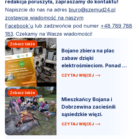
redakcja poruszyła, zapraszamy do kontaktu!
Napiszcie do nas na adres
biuro@szemud24.pl
zostawcie wiadomość na naszym
Facebook`u
lub zadzwońcie pod numer
+48 789 788
183
. Czekamy na Wasze wiadomości!
Zobacz także
Bojano zbiera na plac
zabaw dzięki
elektrośmieciom. Ponad 5
ton elektroodpadów.
CZYTAJ WIĘCEJ
Zobacz także
Mieszkańcy Bojana i
Dobrzewina zacieśnili
sąsiedzkie więzi.
CZYTAJ WIĘCEJ