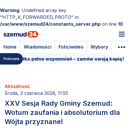
Warning
: Undefined array key
"HTTP_X_FORWARDED_PROTO" in
/var/www/szemud24/constants_server.php
on line
10
Home
Wiadomości
Foto/wideo
Wybory
Wyda
 pudełko pełne wspomnień – zamów swoją kopię!
15
Polecane
Aktualność
Środa, 3 czerwca 2026, 11:55
XXV Sesja Rady Gminy Szemud:
Wotum zaufania i absolutorium dla
Wójta przyznane!