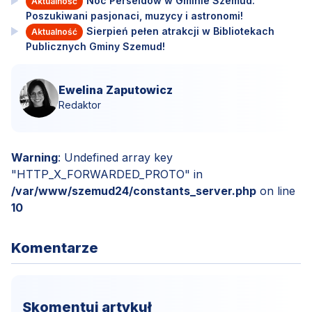
Noc Perseidów w Gminie Szemud:
Aktualność
Poszukiwani pasjonaci, muzycy i astronomi!
Sierpień pełen atrakcji w Bibliotekach
Aktualność
Publicznych Gminy Szemud!
Ewelina Zaputowicz
Redaktor
Warning
: Undefined array key
"HTTP_X_FORWARDED_PROTO" in
/var/www/szemud24/constants_server.php
on line
10
Komentarze
Skomentuj artykuł