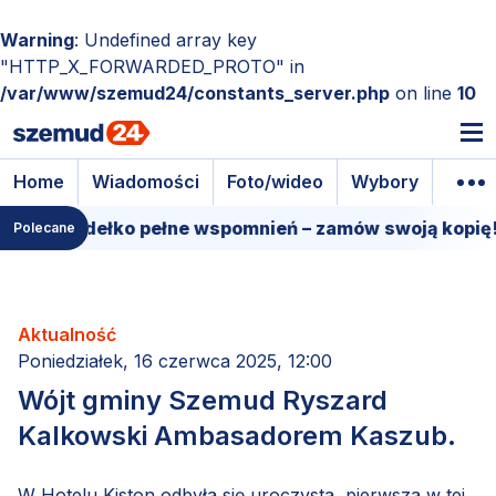
Warning
: Undefined array key
"HTTP_X_FORWARDED_PROTO" in
/var/www/szemud24/constants_server.php
on line
10
Home
Wiadomości
Foto/wideo
Wybory
Wyda
owe pudełko pełne wspomnień – zamów swoją kopię!
Polecane
Aktualność
Poniedziałek, 16 czerwca 2025, 12:00
Wójt gminy Szemud Ryszard
Kalkowski Ambasadorem Kaszub.
W Hotelu Kiston odbyła się uroczysta, pierwsza w tej