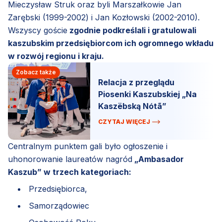
Mieczysław Struk oraz byli Marszałkowie Jan
Zarębski (1999-2002) i Jan Kozłowski (2002-2010).
Wszyscy goście
zgodnie podkreślali i gratulowali
kaszubskim przedsiębiorcom ich ogromnego wkładu
w rozwój regionu i kraju.
Zobacz także
Relacja z przeglądu
Piosenki Kaszubskiej „Na
Kaszëbską Nótã”
CZYTAJ WIĘCEJ
Centralnym punktem gali było ogłoszenie i
uhonorowanie laureatów nagród
„Ambasador
Kaszub” w trzech kategoriach:
Przedsiębiorca,
Samorządowiec