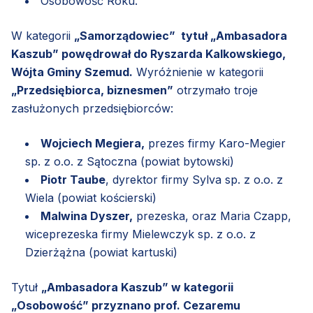
Osobowość Roku.
W kategorii
„Samorządowiec” tytuł „Ambasadora
Kaszub” powędrował do Ryszarda Kalkowskiego,
Wójta Gminy Szemud.
Wyróżnienie w kategorii
„Przedsiębiorca, biznesmen”
otrzymało troje
zasłużonych przedsiębiorców:
Wojciech Megiera,
prezes firmy Karo-Megier
sp. z o.o. z Sątoczna (powiat bytowski)
Piotr Taube
, dyrektor firmy Sylva sp. z o.o. z
Wiela (powiat kościerski)
Malwina Dyszer,
prezeska, oraz Maria Czapp,
wiceprezeska firmy Mielewczyk sp. z o.o. z
Dzierżążna (powiat kartuski)
Tytuł
„Ambasadora Kaszub” w kategorii
„Osobowość” przyznano prof. Cezaremu