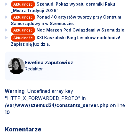
Szemud. Pokaz wypału ceramiki Raku i
Aktualność
„Mistrz Tradycji 2026”
Ponad 40 artystów tworzy przy Centrum
Aktualność
Samorządowym w Szemudzie.
Noc Marzeń Pod Gwiazdami w Szemudzie.
Aktualność
XXI Kaszubski Bieg Lesoków nadchodzi!
Aktualność
Zapisz się już dziś.
Ewelina Zaputowicz
Redaktor
Warning
: Undefined array key
"HTTP_X_FORWARDED_PROTO" in
/var/www/szemud24/constants_server.php
on line
10
Komentarze