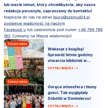
lub macie temat, który chcielibyście, aby nasza
redakcja poruszyła, zapraszamy do kontaktu!
Napiszcie do nas na adres
biuro@szemud24.pl
zostawcie wiadomość na naszym
Facebook`u
lub zadzwońcie pod numer
+48 789 788
183
. Czekamy na Wasze wiadomości!
Zobacz także
Wakacje z książką!
Sprawdź letnie godziny
otwarcia bibliotek w
gminie Szemud
CZYTAJ WIĘCEJ
Zobacz także
Gorąca atmosfera i tłumy
gości. Tak wyglądały
Sobótki w Donimierzu!
CZYTAJ WIĘCEJ