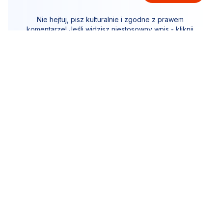
Nie hejtuj, pisz kulturalnie i zgodne z prawem
komentarze! Jeśli widzisz niestosowny wpis - kliknij
"zgłoś nadużycie".