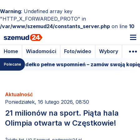
Warning
: Undefined array key
"HTTP_X_FORWARDED_PROTO" in
/var/www/szemud24/constants_server.php
on line
10
Home
Wiadomości
Foto/wideo
Wybory
Wyda
we pudełko pełne wspomnień – zamów swoją kopię!
Polecane
Aktualność
Poniedziałek, 16 lutego 2026, 08:50
21 milionów na sport. Piąta hala
Olimpia otwarta w Częstkowie!
Źródło fot. UG Szemud, nadmorski24.pl