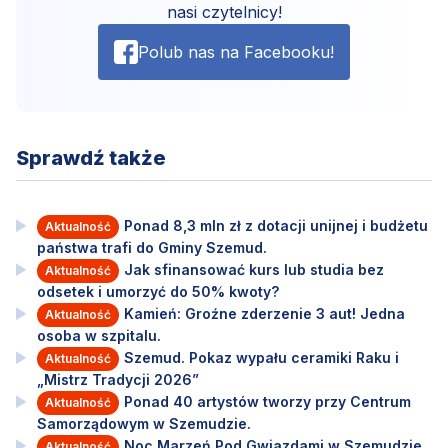
nasi czytelnicy!
Polub nas na Facebooku!
Sprawdź także
Ponad 8,3 mln zł z dotacji unijnej i budżetu
Aktualność
państwa trafi do Gminy Szemud.
Jak sfinansować kurs lub studia bez
Aktualność
odsetek i umorzyć do 50% kwoty?
Kamień: Groźne zderzenie 3 aut! Jedna
Aktualność
osoba w szpitalu.
Szemud. Pokaz wypału ceramiki Raku i
Aktualność
„Mistrz Tradycji 2026”
Ponad 40 artystów tworzy przy Centrum
Aktualność
Samorządowym w Szemudzie.
Noc Marzeń Pod Gwiazdami w Szemudzie.
Aktualność