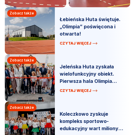
Zobacz także
Łebieńska Huta świętuje.
„Olimpia” poświęcona i
otwarta!
CZYTAJ WIĘCEJ
Zobacz także
Jeleńska Huta zyskała
wielofunkcyjny obiekt.
Pierwsza hala Olimpia
oficjalnie otwarta.
CZYTAJ WIĘCEJ
Zobacz także
Koleczkowo zyskuje
kompleks sportowo-
edukacyjny wart miliony