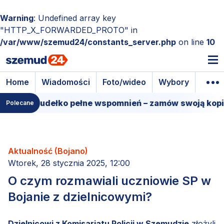
Warning
: Undefined array key
"HTTP_X_FORWARDED_PROTO" in
/var/www/szemud24/constants_server.php
on line
10
Home
Wiadomości
Foto/wideo
Wybory
Wyda
lmowe pudełko pełne wspomnień – zamów swoją kopię!
Polecane
Aktualność (Bojano)
Wtorek, 28 stycznia 2025, 12:00
O czym rozmawiali uczniowie SP w
Bojanie z dzielnicowymi?
Dzielnicowi z Komisariatu Policji w Szemudzie
złożyli