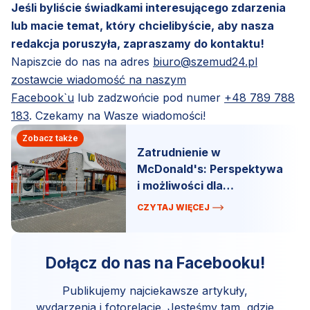
Jeśli byliście świadkami interesującego zdarzenia
lub macie temat, który chcielibyście, aby nasza
redakcja poruszyła, zapraszamy do kontaktu!
Napiszcie do nas na adres
biuro@szemud24.pl
zostawcie wiadomość na naszym
Facebook`u
lub zadzwońcie pod numer
+48 789 788
183
. Czekamy na Wasze wiadomości!
Zobacz także
Zatrudnienie w
McDonald's: Perspektywa
i możliwości dla
pracowników w każdym
CZYTAJ WIĘCEJ
wieku.
Dołącz do nas na Facebooku!
Publikujemy najciekawsze artykuły,
wydarzenia i fotorelacje. Jesteśmy tam, gdzie