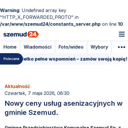
Warning
: Undefined array key
"HTTP_X_FORWARDED_PROTO" in
/var/www/szemud24/constants_server.php
on line
10
Home
Wiadomości
Foto/wideo
Wybory
Wyda
owe pudełko pełne wspomnień – zamów swoją kopię!
Polecane
Aktualność
Czwartek, 7 maja 2026, 08:30
Nowy ceny usług asenizacyjnych w
gminie Szemud.
Gminne Przedsiębiorstwo Komunalne Szemud Sp. z