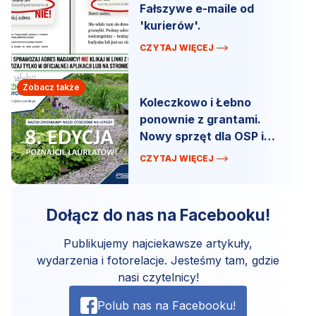
Fałszywe e-maile od
'kurierów'.
CZYTAJ WIĘCEJ
Zobacz także
Koleczkowo i Łebno
ponownie z grantami.
Nowy sprzęt dla OSP i
lepsze boisko oraz mobilne
CZYTAJ WIĘCEJ
miasteczko ruchu
drogowego.
Dołącz do nas na Facebooku!
Publikujemy najciekawsze artykuły,
wydarzenia i fotorelacje. Jesteśmy tam, gdzie
nasi czytelnicy!
Polub nas na Facebooku!