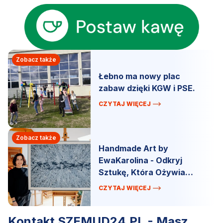
Zobacz także
Łebno ma nowy plac
zabaw dzięki KGW i PSE.
CZYTAJ WIĘCEJ
Zobacz także
Handmade Art by
EwaKarolina - Odkryj
Sztukę, Która Ożywia
Przestrzeń!
CZYTAJ WIĘCEJ
Kontakt SZEMUD24.PL - Masz