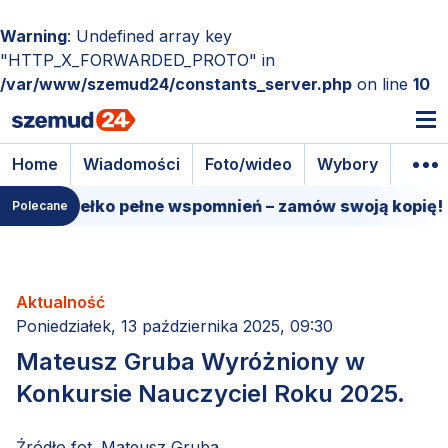
Warning
: Undefined array key
"HTTP_X_FORWARDED_PROTO" in
/var/www/szemud24/constants_server.php
on line
10
Home
Wiadomości
Foto/wideo
Wybory
Wyda
we pudełko pełne wspomnień – zamów swoją kopię!
Polecane
Aktualność
Poniedziałek, 13 października 2025, 09:30
Mateusz Gruba Wyróżniony w
Konkursie Nauczyciel Roku 2025.
Źródło fot. Mateusz Gruba