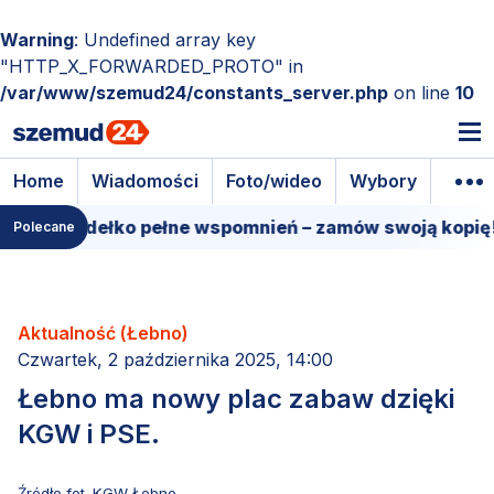
Warning
: Undefined array key
"HTTP_X_FORWARDED_PROTO" in
/var/www/szemud24/constants_server.php
on line
10
Home
Wiadomości
Foto/wideo
Wybory
Wyda
we pudełko pełne wspomnień – zamów swoją kopię!
Polecane
Aktualność (Łebno)
Czwartek, 2 października 2025, 14:00
Łebno ma nowy plac zabaw dzięki
KGW i PSE.
Źródło fot. KGW Łebno