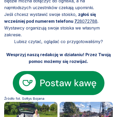
będzie można dołączyć do ogniska, a na
najmłodszych uczestników czekają upominki.
Jeśli chcesz wystawić swoje stoisko,
zgłoś się
wcześniej pod numerem telefonu
7
28072788
.
Wystawcy organizują swoje stoiska we własnym
zakresie.
Lubisz czytać, oglądać co przygotowaliśmy?
Wesprzyj naszą redakcję w działaniu! Przez Twoją
pomoc możemy się rozwijać.
Źródło fot. Sołtys Bojana