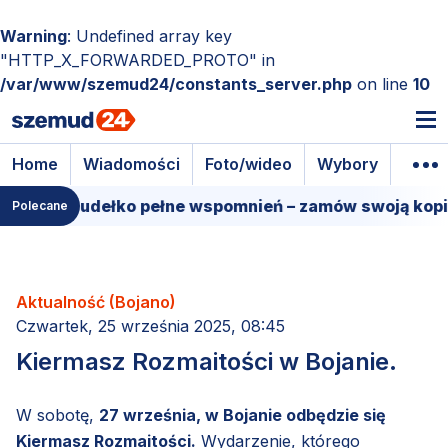
Warning
: Undefined array key
"HTTP_X_FORWARDED_PROTO" in
/var/www/szemud24/constants_server.php
on line
10
Home
Wiadomości
Foto/wideo
Wybory
Wyda
lmowe pudełko pełne wspomnień – zamów swoją kopię!
Polecane
Aktualność (Bojano)
Czwartek, 25 września 2025, 08:45
Kiermasz Rozmaitości w Bojanie.
W sobotę,
27 września, w Bojanie odbędzie się
Kiermasz Rozmaitości.
Wydarzenie, którego