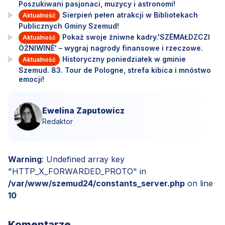
Poszukiwani pasjonaci, muzycy i astronomi!
Sierpień pełen atrakcji w Bibliotekach
Aktualność
Publicznych Gminy Szemud!
Pokaż swoje żniwne kadry.'SZËMAŁDZCZI
Aktualność
ÒŻNIWINË' – wygraj nagrody finansowe i rzeczowe.
Historyczny poniedziałek w gminie
Aktualność
Szemud. 83. Tour de Pologne, strefa kibica i mnóstwo
emocji!
Ewelina Zaputowicz
Redaktor
Warning
: Undefined array key
"HTTP_X_FORWARDED_PROTO" in
/var/www/szemud24/constants_server.php
on line
10
Komentarze