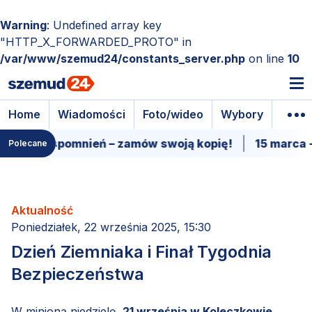
Warning
: Undefined array key
"HTTP_X_FORWARDED_PROTO" in
/var/www/szemud24/constants_server.php
on line
10
Home
Wiadomości
Foto/wideo
Wybory
Wyda
e wspomnień – zamów swoją kopię!
15 marca - Prem
Polecane
Aktualność
Poniedziałek, 22 września 2025, 15:30
Dzień Ziemniaka i Finał Tygodnia
Bezpieczeństwa
W minioną niedzielę,
21 września w Koleczkowie