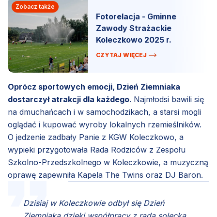
Zobacz także
Fotorelacja - Gminne
Zawody Strażackie
Koleczkowo 2025 r.
CZYTAJ WIĘCEJ
Oprócz sportowych emocji, Dzień Ziemniaka
dostarczył atrakcji dla każdego
. Najmłodsi bawili się
na dmuchańcach i w samochodzikach, a starsi mogli
oglądać i kupować wyroby lokalnych rzemieślników.
O jedzenie zadbały Panie z KGW Koleczkowo, a
wypieki przygotowała Rada Rodziców z Zespołu
Szkolno-Przedszkolnego w Koleczkowie, a muzyczną
oprawę zapewniła Kapela The Twins oraz DJ Baron.
Dzisiaj w Koleczkowie odbył się Dzień
Ziemniaka dzięki współpracy z radą solecka,