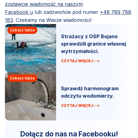
zostawcie wiadomość na naszym
Facebook`u
lub zadzwońcie pod numer
+48 789 788
183
. Czekamy na Wasze wiadomości!
Zobacz także
Strażacy z OSP Bojano
sprawdzili granice własnej
wytrzymałości.
CZYTAJ WIĘCEJ
Zobacz także
Sprawdź harmonogram
odczytu wodomierzy.
CZYTAJ WIĘCEJ
Dołącz do nas na Facebooku!