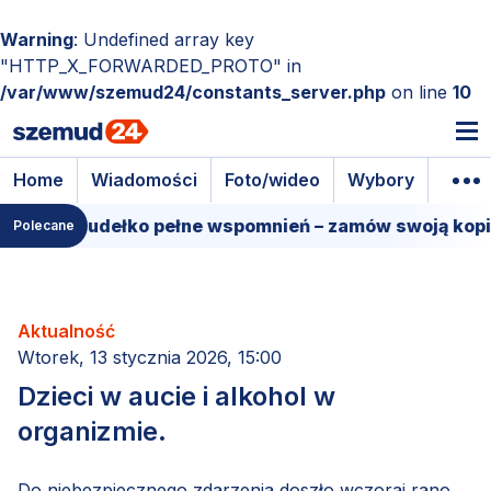
Warning
: Undefined array key
"HTTP_X_FORWARDED_PROTO" in
/var/www/szemud24/constants_server.php
on line
10
Home
Wiadomości
Foto/wideo
Wybory
Wyda
lmowe pudełko pełne wspomnień – zamów swoją kopię!
Polecane
Aktualność
Wtorek, 13 stycznia 2026, 15:00
Dzieci w aucie i alkohol w
organizmie.
Do niebezpiecznego zdarzenia doszło wczoraj rano