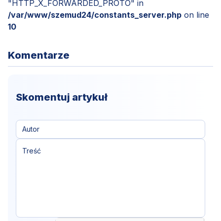
"HTTP_X_FORWARDED_PROTO" in
/var/www/szemud24/constants_server.php
on line
10
Komentarze
Skomentuj artykuł