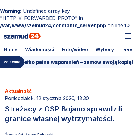
Warning
: Undefined array key
"HTTP_X_FORWARDED_PROTO" in
/var/www/szemud24/constants_server.php
on line
10
Home
Wiadomości
Foto/wideo
Wybory
Wyda
e pudełko pełne wspomnień – zamów swoją kopię!
1
Polecane
Aktualność
Poniedziałek, 12 stycznia 2026, 13:30
Strażacy z OSP Bojano sprawdzili
granice własnej wytrzymałości.
Źródło fot. Adam Pokorski