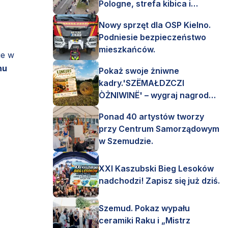
Pologne, strefa kibica i
mnóstwo emocji!
Nowy sprzęt dla OSP Kielno.
Podniesie bezpieczeństwo
mieszkańców.
ie w
nu
Pokaż swoje żniwne
kadry.'SZËMAŁDZCZI
ÒŻNIWINË' – wygraj nagrody
finansowe i rzeczowe.
Ponad 40 artystów tworzy
przy Centrum Samorządowym
w Szemudzie.
XXI Kaszubski Bieg Lesoków
nadchodzi! Zapisz się już dziś.
Szemud. Pokaz wypału
ceramiki Raku i „Mistrz