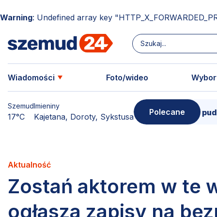
Warning
: Undefined array key "HTTP_X_FORWARDED_P
Wiadomości
Foto/wideo
Wybor
Szemud
Imieniny
Polecane
Donimierz i Szemud. Filmowe pudełko p
17°C
Kajetana, Doroty, Sykstusa
Aktualność
Zostań aktorem w te 
ogłasza zapisy na bez