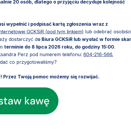
lnie 20 osób, dlatego o przyjęciu decyduje kolejność
si wypełnić i podpisać kartę zgłoszenia wraz z
internetowej GCKSiR (pod tym linkiem)
lub odebrać osobiśc
eży dostarczyć d
o Biura GCKSiR lub wysłać w formie ska
ym
terminie do 8 lipca 2026 roku, do godziny 15:00
.
eksandra Perz pod numerem telefonu:
604-216-566.
ądać co przygotowaliśmy?
u! Przez Twoją pomoc możemy się rozwijać.