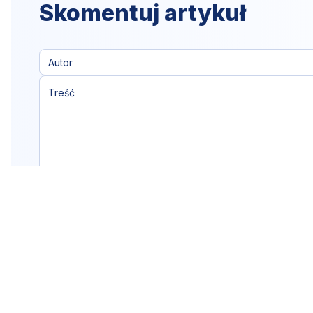
Skomentuj artykuł
Klikając "dodaj komentarz",
akceptujesz
regulamin portalu
Dodaj komentarz