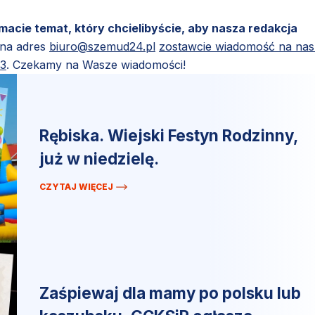
 macie temat, który chcielibyście, aby nasza redakcja
 na adres
biuro@szemud24.pl
zostawcie wiadomość na na
83
. Czekamy na Wasze wiadomości!
Rębiska. Wiejski Festyn Rodzinny,
już w niedzielę.
CZYTAJ WIĘCEJ
Zaśpiewaj dla mamy po polsku lub