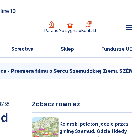
line
10
Parafie
Na sygnale
Kontakt
Sołectwa
Sklep
Fundusze UE
remiera filmu o Sercu Szemudzkiej Ziemi. SZËMÔŁD –
Zobacz również
08:55
ud
Kolarski peleton jedzie przez
gminę Szemud. Gdzie i kiedy