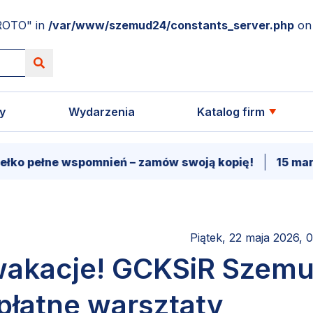
ROTO" in
/var/www/szemud24/constants_server.php
on 
y
Wydarzenia
Katalog firm
ełne wspomnień – zamów swoją kopię!
15 marca - P
Piątek, 22 maja 2026, 
wakacje! GCKSiR Szem
płatne warsztaty