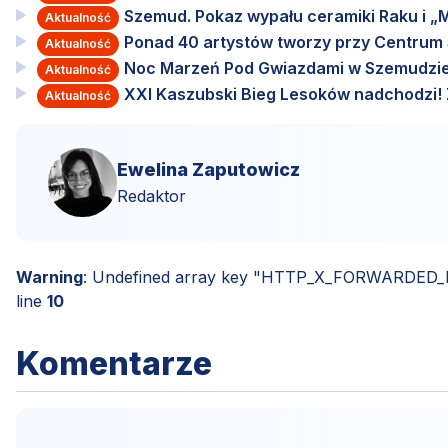
Szemud. Pokaz wypału ceramiki Raku i „M
Aktualność
Ponad 40 artystów tworzy przy Centru
Aktualność
Noc Marzeń Pod Gwiazdami w Szemudzie
Aktualność
XXI Kaszubski Bieg Lesoków nadchodzi! Za
Aktualność
Ewelina Zaputowicz
Redaktor
Warning
: Undefined array key "HTTP_X_FORWARDED
line
10
Komentarze