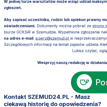
W jednej turze warsztatów może wziąć udział maksyma
zgłoszeń.
Aby zapisać uczestnika, rodzic lub opiekun prawny mu
oświadczeniami.
Dokumenty można pobrać ze
strony 
biurze GCKSiR w Szemudzie. Wypełnione zgłoszenie nal
na adres e-mail
:
a.perz@szemud.pl
w nieprzekraczaln
Szczegółowych informacji na temat zapisów udziela Al
Lubisz czytać, ogl
Wesprzyj naszą redakcję w działani
Kontakt SZEMUD24.PL - Masz
ciekawą historię do opowiedzenia?