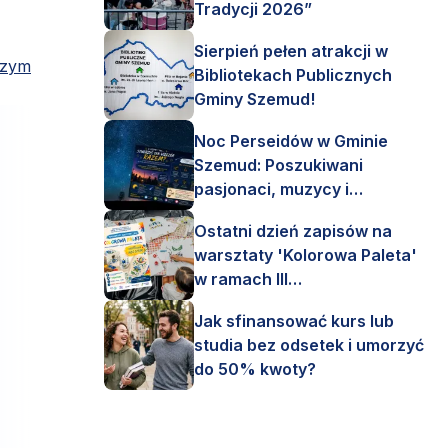
Tradycji 2026”
Sierpień pełen atrakcji w
szym
Bibliotekach Publicznych
Gminy Szemud!
Noc Perseidów w Gminie
Szemud: Poszukiwani
pasjonaci, muzycy i
astronomi!
Ostatni dzień zapisów na
warsztaty 'Kolorowa Paleta'
w ramach III
Interdyscyplinarnego Pleneru
Jak sfinansować kurs lub
Artystycznego.
studia bez odsetek i umorzyć
do 50% kwoty?