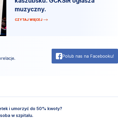
kaszubsku. GCKSiR ogłasza
muzyczny.
CZYTAJ WIĘCEJ
Polub nas na Facebooku!
relacje.
setek i umorzyć do 50% kwoty?
soba w szpitalu.