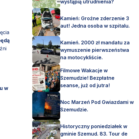
wystąpią utrudnienia?
Kamień: Groźne zderzenie 3
aut! Jedna osoba w szpitalu.
ęcia
będą
Kamień. 2000 zł mandatu za
źni
wymuszenie pierwszeństwa
na motocykliście.
Filmowe Wakacje w
Szemudzie! Bezpłatne
seanse, już od jutra!
ku w
Noc Marzeń Pod Gwiazdami w
Szemudzie.
Historyczny poniedziałek w
gminie Szemud. 83. Tour de