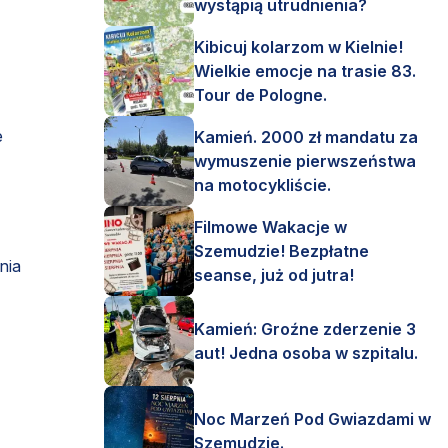
wystąpią utrudnienia?
Kibicuj kolarzom w Kielnie!
Wielkie emocje na trasie 83.
Tour de Pologne.
e
Kamień. 2000 zł mandatu za
wymuszenie pierwszeństwa
na motocykliście.
Filmowe Wakacje w
Szemudzie! Bezpłatne
nia
seanse, już od jutra!
Kamień: Groźne zderzenie 3
aut! Jedna osoba w szpitalu.
Noc Marzeń Pod Gwiazdami w
Szemudzie.