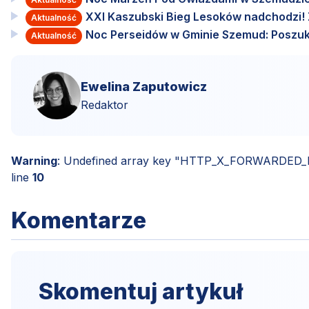
XXI Kaszubski Bieg Lesoków nadchodzi! Za
Aktualność
Noc Perseidów w Gminie Szemud: Poszuki
Aktualność
Ewelina Zaputowicz
Redaktor
Warning
: Undefined array key "HTTP_X_FORWARDED
line
10
Komentarze
Skomentuj artykuł