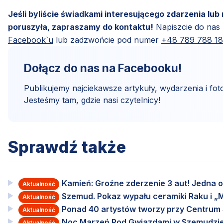
Jeśli byliście świadkami interesującego zdarzenia lub
poruszyła, zapraszamy do kontaktu!
Napiszcie do nas
Facebook`u
lub zadzwońcie pod numer
+48 789 788 1
Dołącz do nas na Facebooku!
Publikujemy najciekawsze artykuły, wydarzenia i foto
Jesteśmy tam, gdzie nasi czytelnicy!
Sprawdź także
Kamień: Groźne zderzenie 3 aut! Jedna o
Aktualność
Szemud. Pokaz wypału ceramiki Raku i „M
Aktualność
Ponad 40 artystów tworzy przy Centru
Aktualność
Noc Marzeń Pod Gwiazdami w Szemudzie
Aktualność