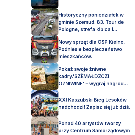
Historyczny poniedziałek w
gminie Szemud. 83. Tour de
Pologne, strefa kibica i
mnóstwo emocji!
Nowy sprzęt dla OSP Kielno.
Podniesie bezpieczeństwo
mieszkańców.
Pokaż swoje żniwne
kadry.'SZËMAŁDZCZI
ÒŻNIWINË' – wygraj nagrody
finansowe i rzeczowe.
XXI Kaszubski Bieg Lesoków
nadchodzi! Zapisz się już dziś.
Ponad 40 artystów tworzy
przy Centrum Samorządowym