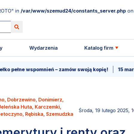
ROTO" in
/var/www/szemud24/constants_server.php
on 
y
Wydarzenia
Katalog firm
ełne wspomnień – zamów swoją kopię!
15 marca - P
no, Dobrzewino, Donimierz,
Jeleńska Huta, Karczemki,
Środa, 19 lutego 2025, 
zetoczyno, Rębiska, Szemudzka
merytury i renty oraz