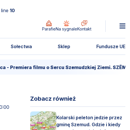
line
10
Parafie
Na sygnale
Kontakt
Sołectwa
Sklep
Fundusze UE
remiera filmu o Sercu Szemudzkiej Ziemi. SZËMÔŁD –
Zobacz również
10:00
Kolarski peleton jedzie przez
gminę Szemud. Gdzie i kiedy