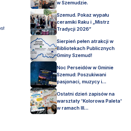
w Szemudzie.
Szemud. Pokaz wypału
ceramiki Raku i „Mistrz
sł
Tradycji 2026”
Sierpień pełen atrakcji w
Bibliotekach Publicznych
Gminy Szemud!
Noc Perseidów w Gminie
Szemud: Poszukiwani
pasjonaci, muzycy i
astronomi!
Ostatni dzień zapisów na
warsztaty 'Kolorowa Paleta'
w ramach III
Interdyscyplinarnego Pleneru
Artystycznego.