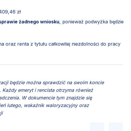
 409,46 zł
j sprawie żadnego wniosku
, ponieważ podwyżka będzie
a oraz renta z tytułu całkowitej niezdolności do pracy
zacji będzie można sprawdzić na swoim koncie
. Każdy emeryt i rencista otrzyma również
adczenia. W dokumencie tym znajdzie się
ień lutego, wskaźnik waloryzacyjny oraz
ji