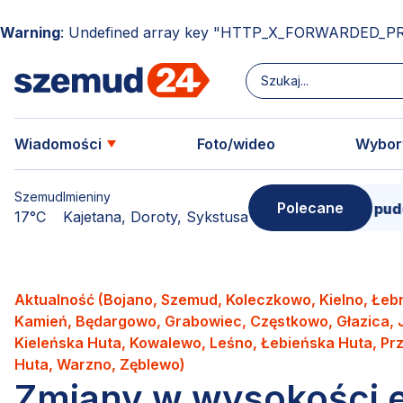
Warning
: Undefined array key "HTTP_X_FORWARDED_P
Wiadomości
Foto/wideo
Wybor
Szemud
Imieniny
Polecane
Donimierz i Szemud. Filmowe pudełko p
17°C
Kajetana, Doroty, Sykstusa
Aktualność (Bojano, Szemud, Koleczkowo, Kielno, Łeb
Kamień, Będargowo, Grabowiec, Częstkowo, Głazica, 
Kieleńska Huta, Kowalewo, Leśno, Łebieńska Huta, Pr
Huta, Warzno, Zęblewo)
Zmiany w wysokości e