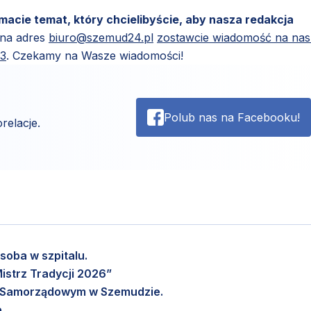
 macie temat, który chcielibyście, aby nasza redakcja
 na adres
biuro@szemud24.pl
zostawcie wiadomość na na
83
. Czekamy na Wasze wiadomości!
Polub nas na Facebooku!
relacje.
soba w szpitalu.
istrz Tradycji 2026”
m Samorządowym w Szemudzie.
.