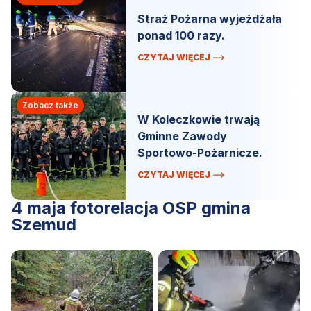
Straż Pożarna wyjeżdżała
ponad 100 razy.
CZYTAJ WIĘCEJ
Zobacz także
W Koleczkowie trwają
Gminne Zawody
Sportowo-Pożarnicze.
CZYTAJ WIĘCEJ
4 maja fotorelacja OSP gmina
Szemud