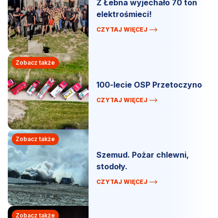
Z Łebna wyjechało 70 ton
elektrośmieci!
CZYTAJ WIĘCEJ
Zobacz także
100-lecie OSP Przetoczyno
CZYTAJ WIĘCEJ
Zobacz także
Szemud. Pożar chlewni,
stodoły.
CZYTAJ WIĘCEJ
Zobacz także