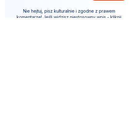
Nie hejtuj, pisz kulturalnie i zgodne z prawem
komentarze! Jeśli widzisz niestosowny wpis - kliknij
"zgłoś nadużycie".