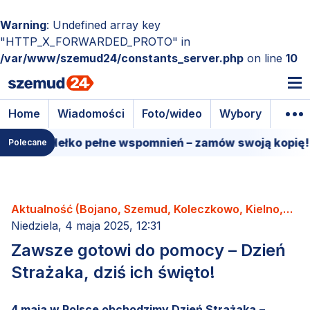
Warning
: Undefined array key
"HTTP_X_FORWARDED_PROTO" in
/var/www/szemud24/constants_server.php
on line
10
Home
Wiadomości
Foto/wideo
Wybory
Wyda
e pudełko pełne wspomnień – zamów swoją kopię!
1
Polecane
Aktualność (Bojano, Szemud, Koleczkowo, Kielno,
Łebno, Dobrzewino, Donimierz, Kamień, Będargowo,
Niedziela, 4 maja 2025, 12:31
Grabowiec, Częstkowo, Głazica, Jeleńska Huta,
Zawsze gotowi do pomocy – Dzień
Karczemki, Kieleńska Huta, Kowalewo, Leśno,
Strażaka, dziś ich święto!
Łebieńska Huta, Przetoczyno, Rębiska, Szemudzka
Huta, Warzno, Zęblewo)
4 maja w Polsce obchodzimy Dzień Strażaka
–