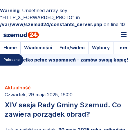
Warning
: Undefined array key
"HTTP_X_FORWARDED_PROTO" in
/var/www/szemud24/constants_server.php
on line
10
Home
Wiadomości
Foto/wideo
Wybory
Wyda
we pudełko pełne wspomnień – zamów swoją kopię!
Polecane
Aktualność
Czwartek, 29 maja 2025, 16:00
XIV sesja Rady Gminy Szemud. Co
zawiera porządek obrad?
Już w najbliższy piątek,
30 maja 2025 roku, odbędzie