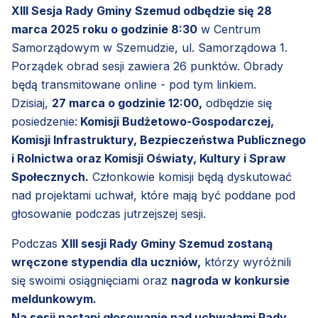
XIII Sesja Rady Gminy Szemud odbędzie się 28
marca 2025 roku o godzinie 8:30
w Centrum
Samorządowym w Szemudzie, ul. Samorządowa 1.
Porządek obrad sesji zawiera 26 punktów. Obrady
będą transmitowane online - pod tym linkiem.
Dzisiaj,
27 marca o godzinie 12:00,
odbędzie się
posiedzenie:
Komisji Budżetowo-Gospodarczej,
Komisji Infrastruktury, Bezpieczeństwa Publicznego
i Rolnictwa oraz Komisji Oświaty, Kultury i Spraw
Społecznych.
Członkowie komisji będą dyskutować
nad projektami uchwał, które mają być poddane pod
głosowanie podczas jutrzejszej sesji.
Podczas
XIII sesji Rady Gminy Szemud zostaną
wręczone stypendia dla uczniów,
którzy wyróżnili
się swoimi osiągnięciami oraz
nagroda w konkursie
meldunkowym.
Na sesji nastąpi głosowanie nad uchwałami Rady