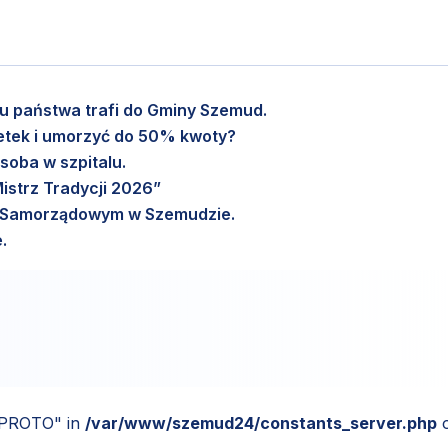
etu państwa trafi do Gminy Szemud.
setek i umorzyć do 50% kwoty?
soba w szpitalu.
istrz Tradycji 2026”
m Samorządowym w Szemudzie.
.
_PROTO" in
/var/www/szemud24/constants_server.php