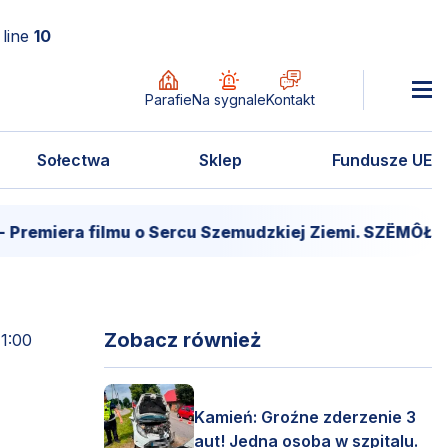
line
10
Parafie
Na sygnale
Kontakt
Sołectwa
Sklep
Fundusze UE
ra filmu o Sercu Szemudzkiej Ziemi. SZËMÔŁD – SER
Zobacz również
11:00
Kamień: Groźne zderzenie 3
aut! Jedna osoba w szpitalu.