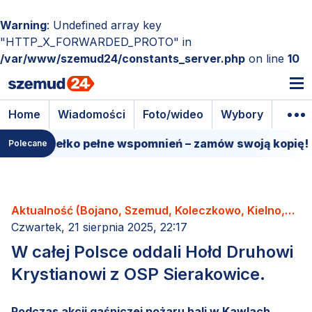
Warning
: Undefined array key
"HTTP_X_FORWARDED_PROTO" in
/var/www/szemud24/constants_server.php
on line
10
Home
Wiadomości
Foto/wideo
Wybory
Wyda
e pudełko pełne wspomnień – zamów swoją kopię!
Polecane
Aktualność (Bojano, Szemud, Koleczkowo, Kielno,
Łebno, Dobrzewino, Donimierz, Kamień, Będargowo,
Czwartek, 21 sierpnia 2025, 22:17
Grabowiec, Częstkowo, Głazica, Jeleńska Huta,
W całej Polsce oddali Hołd Druhowi
Karczemki, Kieleńska Huta, Kowalewo, Leśno,
Krystianowi z OSP Sierakowice.
Łebieńska Huta, Przetoczyno, Rębiska, Szemudzka
Huta, Warzno, Zęblewo)
Podczas akcji gaśniczej pożaru hali w Kawlach