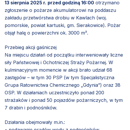
13 sierpnia 2025 r. przed godziną 16:00
otrzymano
zgłoszenie o pożarze akumulatorowi na poddaszu
zakładu przetwórstwa drobiu w Kawlach (woj.
pomorskie, powiat kartuski, gm. Sierakowice). Pożar
objął halę o powierzchni ok. 3000 m².
Przebieg akcji gaśniczej
Na miejscu działań od początku interweniowały liczne
siły Państwowej i Ochotniczej Straży Pożarnej. W
kulminacyjnym momencie w akcji brało udział 68
zastępów – w tym 30 PSP (w tym Specjalistyczna
Grupa Ratownictwa Chemicznego „Gdynia”) oraz 38
OSP. W działaniach uczestniczyło ponad 200
strażaków i ponad 50 pojazdów pożarniczych, w tym
7 drabin i podnośników.
Działania obejmowały m.in.:
• podawanie prądów wody z podnośników,