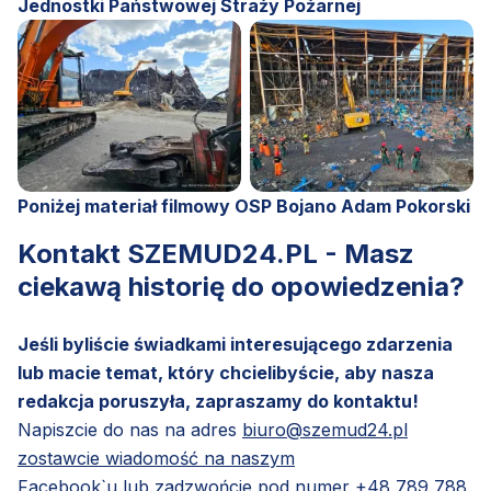
Jednostki Państwowej Straży Pożarnej
Poniżej materiał filmowy OSP Bojano Adam Pokorski
Kontakt SZEMUD24.PL - Masz
ciekawą historię do opowiedzenia?
Jeśli byliście świadkami interesującego zdarzenia
lub macie temat, który chcielibyście, aby nasza
redakcja poruszyła, zapraszamy do kontaktu!
Napiszcie do nas na adres
biuro@szemud24.pl
zostawcie wiadomość na naszym
Facebook`u
lub zadzwońcie pod numer
+48 789 788