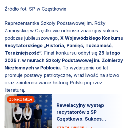
Źródło fot. SP w Częstkowie
Reprezentantka Szkoły Podstawowej im. Róży
Zamoyskiej w Częstkowie odniosła znaczący sukces
podczas jubileuszowego,
X Wojewódzkiego Konkursu
Recytatorskiego „Historia, Pamięć, Tożsamość,
Teraźniejszość”.
Finał konkursu odbył się
25 lutego
2026 r. w murach Szkoły Podstawowej im. Żołnierzy
Niezłomnych w Pobłociu.
To wydarzenie od lat
promuje postawy patriotyczne, wrażliwość na słowo
oraz zainteresowanie historią Polski poprzez
literaturę.
Zobacz także
Rewelacyjny występ
recytatorów z SP
Częstkowo. Sukces
ósmoklasistki w Gdańsku!
CZYTAJ WIĘCEJ