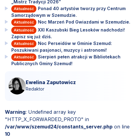
„Mistrz Tradycji 2026”
Ponad 40 artystów tworzy przy Centrum
Aktualność
Samorządowym w Szemudzie.
Noc Marzeń Pod Gwiazdami w Szemudzie.
Aktualność
XXI Kaszubski Bieg Lesoków nadchodzi!
Aktualność
Zapisz się już dziś.
Noc Perseidów w Gminie Szemud:
Aktualność
Poszukiwani pasjonaci, muzycy i astronomi!
Sierpień pełen atrakcji w Bibliotekach
Aktualność
Publicznych Gminy Szemud!
Ewelina Zaputowicz
Redaktor
Warning
: Undefined array key
"HTTP_X_FORWARDED_PROTO" in
/var/www/szemud24/constants_server.php
on line
10