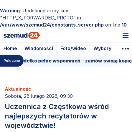
Warning
: Undefined array key
"HTTP_X_FORWARDED_PROTO" in
/var/www/szemud24/constants_server.php
on line
10
Home
Wiadomości
Foto/wideo
Wybory
Wyda
owe pudełko pełne wspomnień – zamów swoją kopię!
Polecane
Aktualność
Sobota, 28 lutego 2026, 09:30
Uczennica z Częstkowa wśród
najlepszych recytatorów w
województwie!