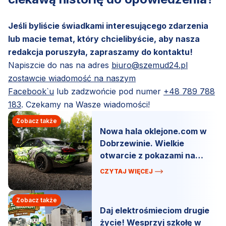
Jeśli byliście świadkami interesującego zdarzenia
lub macie temat, który chcielibyście, aby nasza
redakcja poruszyła, zapraszamy do kontaktu!
Napiszcie do nas na adres
biuro@szemud24.pl
zostawcie wiadomość na naszym
Facebook`u
lub zadzwońcie pod numer
+48 789 788
183
. Czekamy na Wasze wiadomości!
Zobacz także
Nowa hala oklejone.com w
Dobrzewinie. Wielkie
otwarcie z pokazami na
żywo.
CZYTAJ WIĘCEJ
Zobacz także
Daj elektrośmieciom drugie
życie! Wesprzyj szkołę w